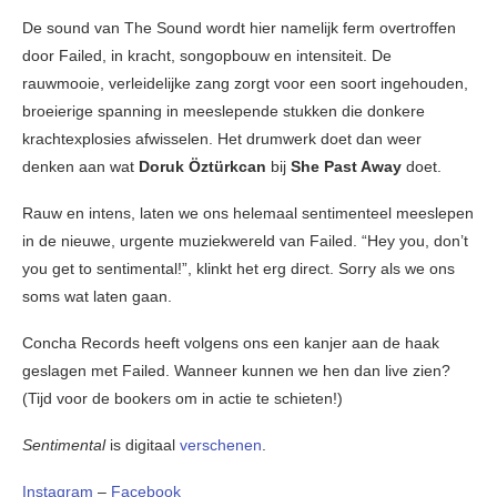
De sound van The Sound wordt hier namelijk ferm overtroffen
door Failed, in kracht, songopbouw en intensiteit. De
rauwmooie, verleidelijke zang zorgt voor een soort ingehouden,
broeierige spanning in meeslepende stukken die donkere
krachtexplosies afwisselen. Het drumwerk doet dan weer
denken aan wat
Doruk Öztürkcan
bij
She Past Away
doet.
Rauw en intens, laten we ons helemaal sentimenteel meeslepen
in de nieuwe, urgente muziekwereld van Failed. “Hey you, don’t
you get to sentimental!”, klinkt het erg direct. Sorry als we ons
soms wat laten gaan.
Concha Records heeft volgens ons een kanjer aan de haak
geslagen met Failed. Wanneer kunnen we hen dan live zien?
(Tijd voor de bookers om in actie te schieten!)
Sentimental
is digitaal
verschenen
.
Instagram
–
Facebook