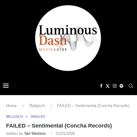
Home
Belgisch
FAILED – Sentimental (Concha Records)
BELGISCH
SINGLES
FAILED – Sentimental (Concha Records)
written by
Nel Mertens
31/01/2026