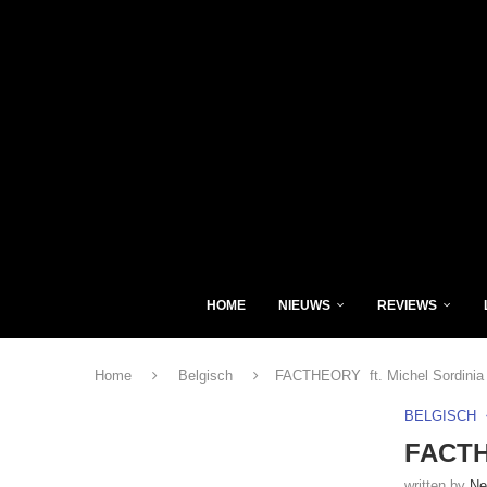
HOME
NIEUWS
REVIEWS
Home
Belgisch
FACTHEORY ft. Michel Sordinia 
BELGISCH
FACTHE
written by
Ne