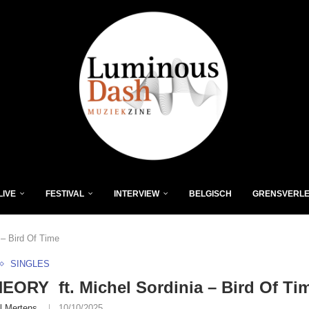
LIVE
FESTIVAL
INTERVIEW
BELGISCH
GRENSVERL
– Bird Of Time
SINGLES
ORY ft. Michel Sordinia – Bird Of Ti
l Mertens
10/10/2025