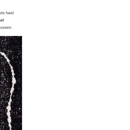
ets heel
el
 tussen.