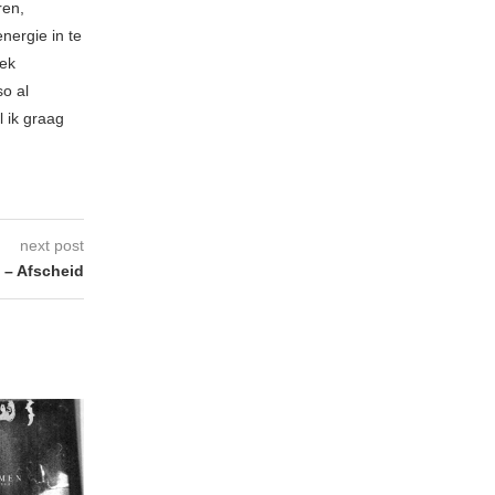
ren,
nergie in te
iek
so al
l ik graag
next post
– Afscheid