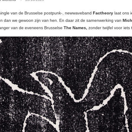
single van de Brusselse postpunk-, newwaveband
Factheory
laat ons i
n dan we gewoon zijn van hen. En daar zit de samenwerking van
Mich
zanger van de eveneens Brusselse
The Names,
zonder twijfel voor iets