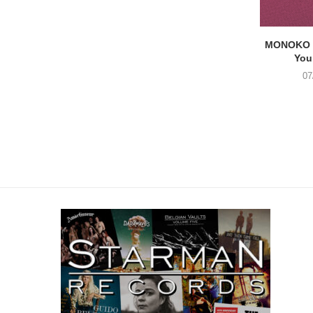
MONOKO –
You
07