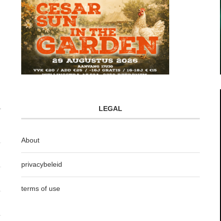
LEGAL
About
privacybeleid
terms of use