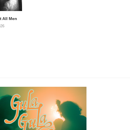
 All Men
NOAH TATE – Boy Gum
Vijf keer talent i
Buurtkroeg Mos
026
06/08/2026
05/08/2026