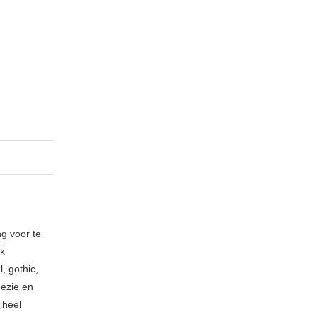
ng voor te
ik
, gothic,
oëzie en
 heel