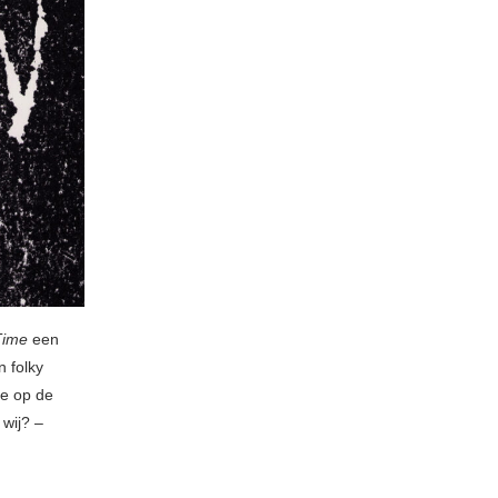
Time
een
 folky
ie op de
 wij? –