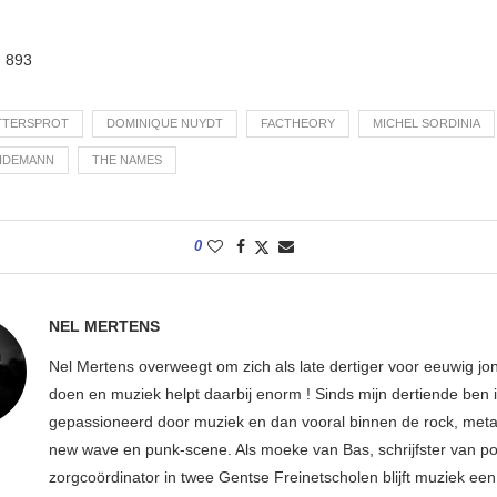
:
893
TTERSPROT
DOMINIQUE NUYDT
FACTHEORY
MICHEL SORDINIA
IDEMANN
THE NAMES
0
NEL MERTENS
Nel Mertens overweegt om zich als late dertiger voor eeuwig jo
doen en muziek helpt daarbij enorm ! Sinds mijn dertiende ben 
gepassioneerd door muziek en dan vooral binnen de rock, metal
new wave en punk-scene. Als moeke van Bas, schrijfster van p
zorgcoördinator in twee Gentse Freinetscholen blijft muziek een