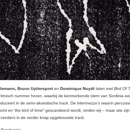
demann, Bruno Uyttersprot
en
Dominique Nuydt
laten met
Bird Of 
ritmisch nummer horen, waarbij de kenmerkende stem van Sordinia een
troduceert in de semi-akoestische track. De intermezzo’s waarin percuss
mt en ‘the bird of time!’ gescandeerd wordt, vinden wij – maar wie zijn
rzenders in de verder knap opgebouwde track.
–
Bandcamp