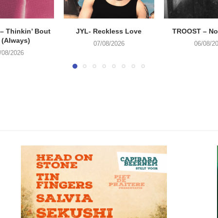
 Thinkin’ Bout
JYL- Reckless Love
TROOST – Not
 (Always)
07/08/2026
06/08/2
/08/2026