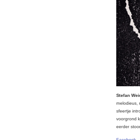
Stefan Wei
melodieus, 
sfeertje in
voorgrond ko
eerder stoo
Facebook