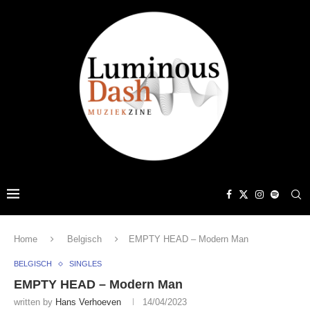
Home
Belgisch
EMPTY HEAD – Modern Man
BELGISCH
SINGLES
EMPTY HEAD – Modern Man
written by
Hans Verhoeven
14/04/2023