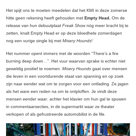
Het spijt ons te moeten meedelen dat het KMI in deze zomerse
hitte geen rekening heeft gehouden met
Empty Head.
Om de
release van hun debuutplaat
Freak Show
nóg meer kracht bij te
zetten, knalt Empty Head er op deze bloedhete zomerdagen
nog een vurige single bij met
Misery Hounds
!
Het nummer opent immers met de woorden “There’s a fire
burning deep down…”. Het vuur waarvan sprake is echter niet
geweldig positief te noemen.
Misery Hounds
gaat over mensen
die leven in een voortdurende staat van spanning en op zoek
zijn naar eender wat om te zorgen voor een ontlading. Ze jagen
als het ware een reden na om te ontploffen. Je vindt deze
mensen eender waar: achter het klavier om hun gal te spuwen
in commentaarsecties, in de supermarkt waar ze theater
verkopen of als gefrustreerde automobilist in de file.