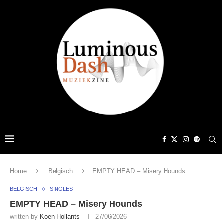
Home
Belgisch
EMPTY HEAD – Misery Hounds
BELGISCH
SINGLES
EMPTY HEAD – Misery Hounds
written by
Koen Hollants
27/06/2026