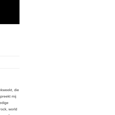
ekweekt, die
spreekt mij
ledige
rock, world