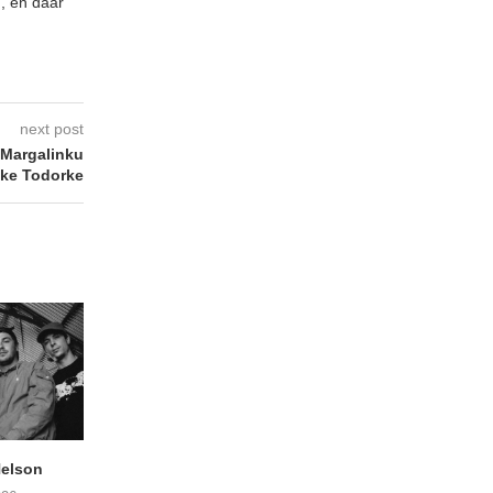
n, en daar
next post
Margalinku
ke Todorke
elson
ANDRIES BOONE –
FÄM – Better Late 
Lamprohiza Splendidula
Never