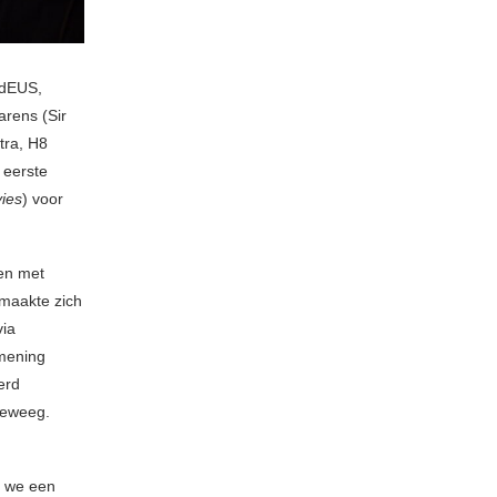
(dEUS,
arens (Sir
tra, H8
 eerste
vies
) voor
 en met
 maakte zich
via
 mening
erd
 teweeg.
n we een