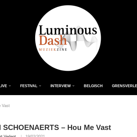
LIVE
FESTIVAL
INTERVIEW
BELGISCH
GRENSVERL
 Vast
 SCHOENAERTS – Hou Me Vast
rt Verlent
19/02/2021