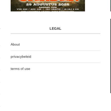
LEGAL
About
privacybeleid
terms of use