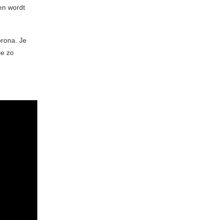
en wordt
orona. Je
ie zo