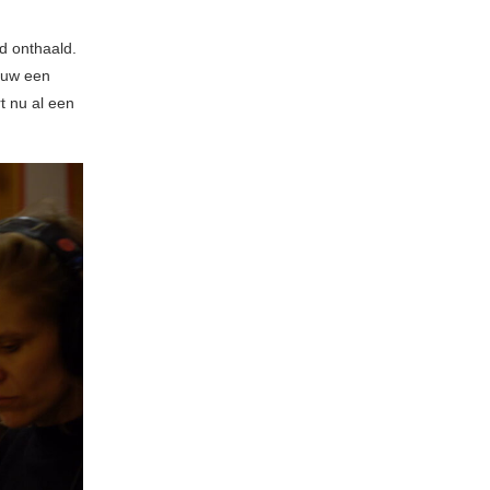
d onthaald.
euw een
t nu al een