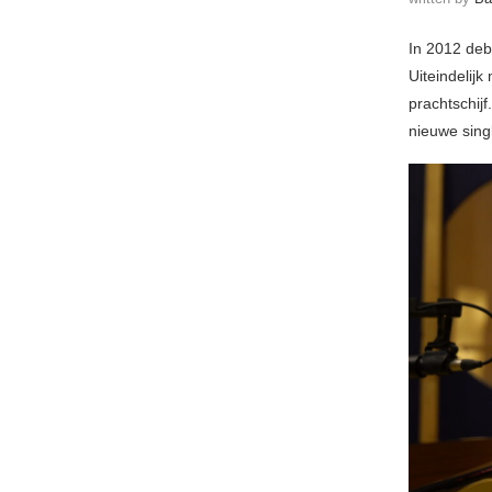
In 2012 deb
Uiteindelij
prachtschij
nieuwe singl