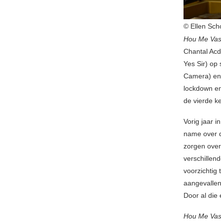
© Ellen Sch
Hou Me Vas
Chantal Acd
Yes Sir) op
Camera) en 
lockdown en
de vierde ke
Vorig jaar 
name over d
zorgen over
verschillen
voorzichtig
aangevallen
Door al die
Hou Me Vas