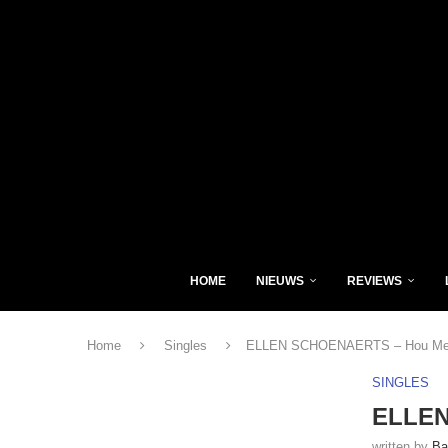
HOME
NIEUWS
REVIEWS
Home
Singles
ELLEN SCHOENAERTS – Hou Me
SINGLES
ELLEN
written by
Ba