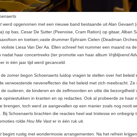
oenaerts
t
werd opgenomen met een nieuwe band bestaande uit Alan Gevaert 
a) op bas, Cesar De Sutter (Peenoise, Cram Ration) op gitaar, Alban S
 saxofoon en toetsen,vaste drummer Ephraim Cielen (Deadman Orches
violiste Liesa Van Der Aa. Ellen schreef het nummer een maand na de
 nadat haar concertreeks (ter promotie van haar album
Vrijblijvend Ad
er in één jaar tijd werd gecanceld.
in de zomer begon Schoenaerts luidop vragen te stellen over het beleid
e verwoestende neveneffecten die het beleid met zich meebracht. Ze
 de ouderen, de kinderen en de zelfmoorden en uitte die bezorgdheid 
de opiniestukken in kranten en op redacties. Ook al probeerde ze haar
 te brengen, toch werd ze aangevallen op een manier zoals nog nooit w
. Bij Schoenaerts brachten die reacties heel wat tristesse en onbegrip
 emoties rolde
Hou Me Vast
er in één ruk uit.
t
begint rustig met wondermooie arrangementen. Na het refrein krijge