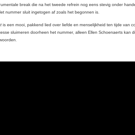
rumentale break die na het tweede refrein nog eens stevig onder hand
t nummer sluit ingetogen af zoals het begonnen is.
t
is een mooi, pakkend lied over liefde en menselijkheid ten tijde van c
istesse sluimeren doorheen het nummer, alleen Ellen Schoenaerts kan d
rwoorden.