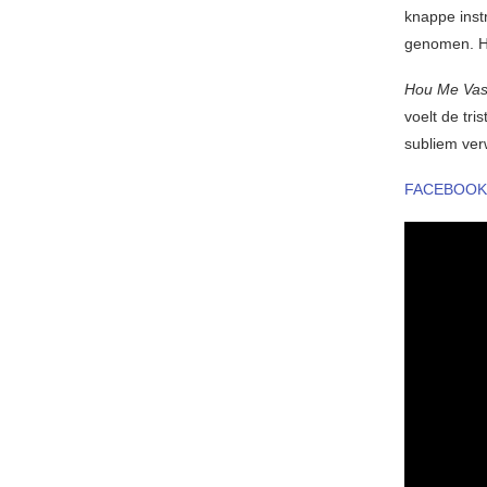
knappe inst
genomen. He
Hou Me Vas
voelt de tr
subliem ve
FACEBOOK