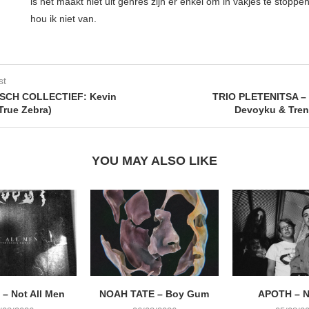
is het maakt niet uit genres zijn er enkel om in vakjes te stoppe
hou ik niet van.
st
SCH COLLECTIEF: Kevin
TRIO PLETENITSA – 
True Zebra)
Devoyku & Tren
YOU MAY ALSO LIKE
– Not All Men
NOAH TATE – Boy Gum
APOTH – N