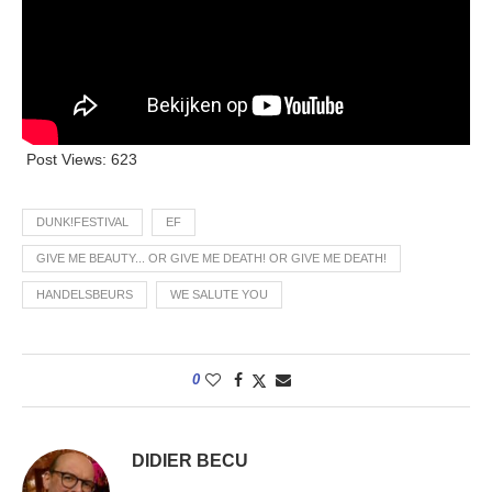
Post Views:
623
DUNK!FESTIVAL
EF
GIVE ME BEAUTY... OR GIVE ME DEATH! OR GIVE ME DEATH!
HANDELSBEURS
WE SALUTE YOU
0
DIDIER BECU