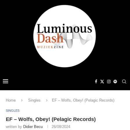
Home
Singles
EF – Wolfs, Obey! (Pelagic Records)
SINGLES
EF – Wolfs, Obey! (Pelagic Records)
written by
Didier Becu
26/08/2024