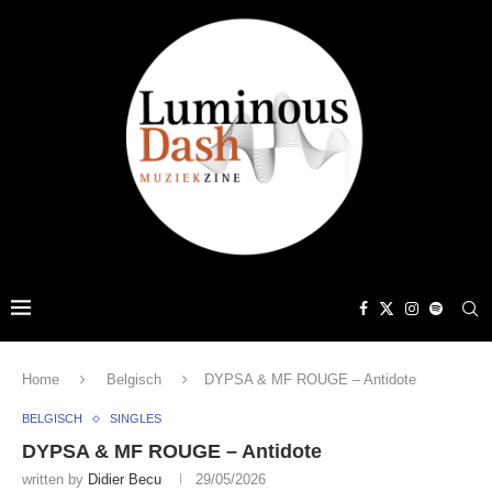
Home
Belgisch
DYPSA & MF ROUGE – Antidote
BELGISCH
SINGLES
DYPSA & MF ROUGE – Antidote
written by
Didier Becu
29/05/2026