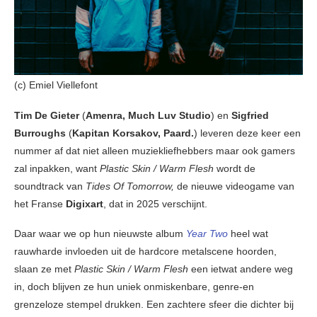
(c) Emiel Viellefont
Tim De Gieter
(
Amenra, Much Luv Studio
) en
Sigfried
Burroughs
(
Kapitan Korsakov, Paard.
) leveren deze keer een
nummer af dat niet alleen muziekliefhebbers maar ook gamers
zal inpakken, want
Plastic Skin / Warm Flesh
wordt de
soundtrack van
Tides Of Tomorrow,
de nieuwe videogame van
het Franse
Digixart
, dat in 2025 verschijnt.
Daar waar we op hun nieuwste album
Year Two
heel wat
rauwharde invloeden uit de hardcore metalscene hoorden,
slaan ze met
Plastic Skin / Warm Flesh
een ietwat andere weg
in, doch blijven ze hun uniek onmiskenbare, genre-en
grenzeloze stempel drukken. Een zachtere sfeer die dichter bij