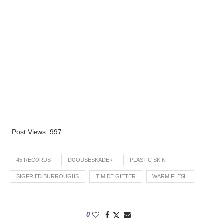
Post Views:
997
45 RECORDS
DOODSESKADER
PLASTIC SKIN
SIGFRIED BURROUGHS
TIM DE GIETER
WARM FLESH
0