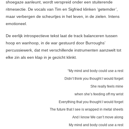
shoegaze aanleunt, wordt verspreid onder een stuiterende
ritmesectie. De vocals van Tim en Sigfried klinken ‘getemder’,
maar verbergen de scheurtjes in het leven, in de zielen. Intens
emotioneel.
De eerlijk introspectieve tekst laat de track balanceren tussen
hoop en wanhoop, in de war gestuurd door Burroughs’
percussiewerk, dat met verschillende instrumenten aanzwelt tot
elke zin als een klap in je gezicht klinkt.
“My mind and body could use a rest
Didn’t think you thought I would forget
She really feels mine
when she’s feeding off my wrist
Everything that you thought I would forget
The future that I see is wrapped in metal sheets
And I know We can’t move along
My mind and body could use a rest