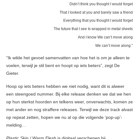
Didn’t think you thought I would forget
That I looked at you and barely saw a friend
Everything that you thought I would forget
The future that I see Is wrapped in metal sheets
And I know We can’t move along
We can’t move along.”
“Ik wilde het gevoel samenvatten van hoe het is om je alleen te
voelen, terwijl je stil bent en hoopt op iets beters”, zegt De
Gieter.
Hoop op iets beters hebben we niet nodig, want dit is alweer
een steengoed nummer. Bij elke release denken we dat we hen
op hun sterkst hoorden en telkens weer, onverwachts, komen ze
met ander en nog straffere releases. Terwijl we deze track alvast
op repeat zetten, hopen we nu al op die volgende ‘pop-up’-
melding…
Plastic Skin / Warm Flesh
is digitaal verschenen bij