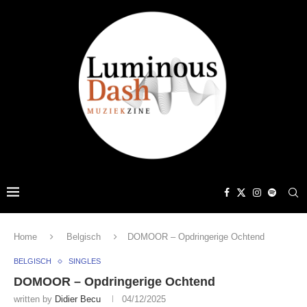
Home
Belgisch
DOMOOR – Opdringerige Ochtend
BELGISCH
SINGLES
DOMOOR – Opdringerige Ochtend
written by
Didier Becu
04/12/2025