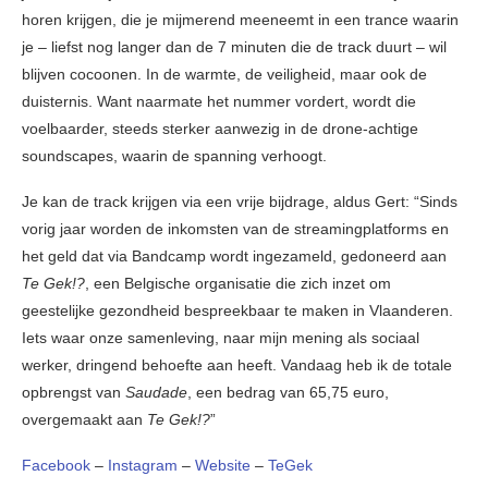
horen krijgen, die je mijmerend meeneemt in een trance waarin
je – liefst nog langer dan de 7 minuten die de track duurt – wil
blijven cocoonen. In de warmte, de veiligheid, maar ook de
duisternis. Want naarmate het nummer vordert, wordt die
voelbaarder, steeds sterker aanwezig in de drone-achtige
soundscapes, waarin de spanning verhoogt.
Je kan de track krijgen via een vrije bijdrage, aldus Gert: “Sinds
vorig jaar worden de inkomsten van de streamingplatforms en
het geld dat via Bandcamp wordt ingezameld, gedoneerd aan
Te Gek!?
, een Belgische organisatie die zich inzet om
geestelijke gezondheid bespreekbaar te maken in Vlaanderen.
Iets waar onze samenleving, naar mijn mening als sociaal
werker, dringend behoefte aan heeft. Vandaag heb ik de totale
opbrengst van
Saudade
, een bedrag van 65,75 euro,
overgemaakt aan
Te Gek!?
”
Facebook
–
Instagram
–
Website
–
TeGek