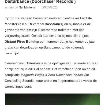
Disturbance (Doorchaser Records )
written by
Nel Mertens
20/05/2026
Op 17 mei verjaart bassist en noisy ambientmaker
Gert de
Meester
(a.k.a.
Reverend Basstorius
) en hij maakt er de
gewoonte van om zijn luisteraars te trakteren met een
verjaardagstrack. Ook dit jaar schenkt hij met zijn project
Distant Fires Burning
een nummer dat je het komende jaar
gratis kan downloaden op Bandcamp, tot de volgende
verschijnt.
Geomagnetic Disturbance
is de opvolger van
Saudade
en is er
eentje dat hij in 2011 al opnam. Het verscheen toen op de cd-
compilatie
Magnetic Fields & Zero Dimension Planes
van
Consouling Sounds, maar wordt nu in geremasterde versie de
wereld ingestuurd.