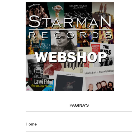
PAGINA’S
Home