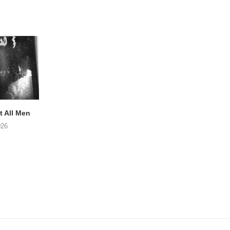
 All Men
NOAH TATE – Boy Gum
Vijf keer talent i
Buurtkroeg Mos
026
06/08/2026
05/08/2026