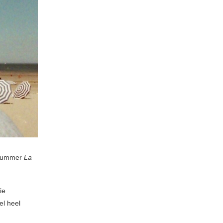
t nummer
La
ie
el heel