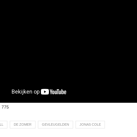
:
775
LL
DE ZOMER
GEVLEUGELDEN
JONAS COLE