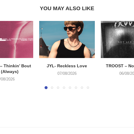
YOU MAY ALSO LIKE
 Thinkin’ Bout
JYL- Reckless Love
TROOST – Not
 (Always)
07/08/2026
06/08/2
/08/2026