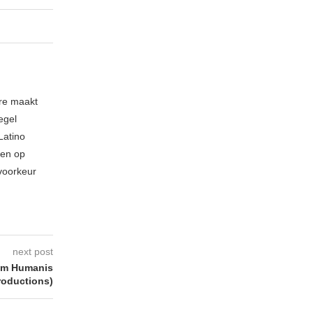
nre maakt
egel
Latino
 en op
 voorkeur
next post
m Humanis
roductions)