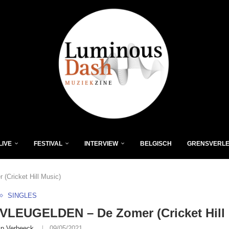
LIVE
FESTIVAL
INTERVIEW
BELGISCH
GRENSVERL
ricket Hill Music)
SINGLES
VLEUGELDEN – De Zomer (Cricket Hill 
lip Verbeeck
09/05/2021