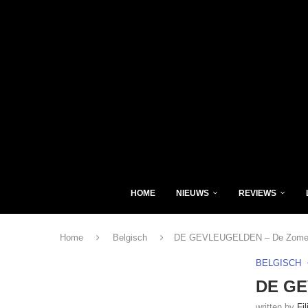
HOME
NIEUWS
REVIEWS
Home
Belgisch
DE GEVLEUGELDEN – De Zomer (C
BELGISCH
DE GE
written by
Fi