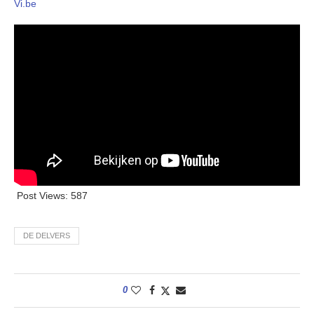
Vi.be
Post Views:
587
DE DELVERS
0