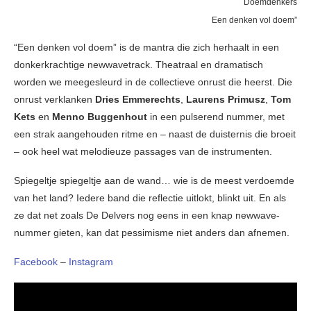
Doemdenkers
Een denken vol doem”
“Een denken vol doem” is de mantra die zich herhaalt in een
donkerkrachtige newwavetrack. Theatraal en dramatisch
worden we meegesleurd in de collectieve onrust die heerst. Die
onrust verklanken
Dries Emmerechts
,
Laurens Primusz
,
Tom
Kets
en
Menno Buggenhout
in een pulserend nummer, met
een strak aangehouden ritme en – naast de duisternis die broeit
– ook heel wat melodieuze passages van de instrumenten.
Spiegeltje spiegeltje aan de wand… wie is de meest verdoemde
van het land? Iedere band die reflectie uitlokt, blinkt uit. En als
ze dat net zoals De Delvers nog eens in een knap newwave-
nummer gieten, kan dat pessimisme niet anders dan afnemen.
Facebook
–
Instagram