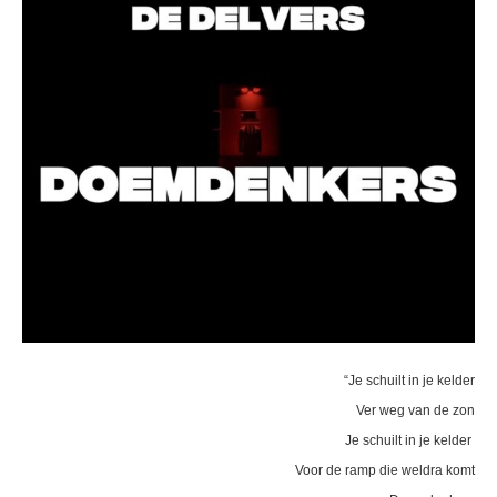
“Je schuilt in je kelder
Ver weg van de zon
Je schuilt in je kelder
Voor de ramp die weldra komt