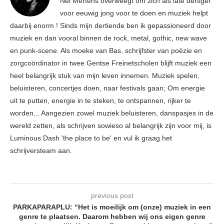
Nel Mertens overweegt om zich als late dertiger
voor eeuwig jong voor te doen en muziek helpt
daarbij enorm ! Sinds mijn dertiende ben ik gepassioneerd door
muziek en dan vooral binnen de rock, metal, gothic, new wave
en punk-scene. Als moeke van Bas, schrijfster van poëzie en
zorgcoördinator in twee Gentse Freinetscholen blijft muziek een
heel belangrijk stuk van mijn leven innemen. Muziek spelen,
beluisteren, concertjes doen, naar festivals gaan; Om energie
uit te putten, energie in te steken, te ontspannen, rijker te
worden... Aangezien zowel muziek beluisteren, danspasjes in de
wereld zetten, als schrijven sowieso al belangrijk zijn voor mij, is
Luminous Dash 'the place to be' en vul ik graag het
schrijversteam aan.
previous post
PARKAPARAPLU: “Het is moeilijk om (onze) muziek in een
genre te plaatsen. Daarom hebben wij ons eigen genre