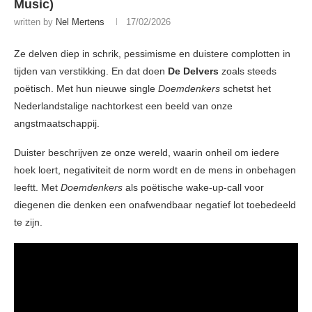
Music)
written by
Nel Mertens
17/02/2026
Ze delven diep in schrik, pessimisme en duistere complotten in
tijden van verstikking. En dat doen
De Delvers
zoals steeds
poëtisch. Met hun nieuwe single
Doemdenkers
schetst het
Nederlandstalige nachtorkest een beeld van onze
angstmaatschappij.
Duister beschrijven ze onze wereld, waarin onheil om iedere
hoek loert, negativiteit de norm wordt en de mens in onbehagen
leeftt. Met
Doemdenkers
als poëtische wake-up-call voor
diegenen die denken een onafwendbaar negatief lot toebedeeld
te zijn.