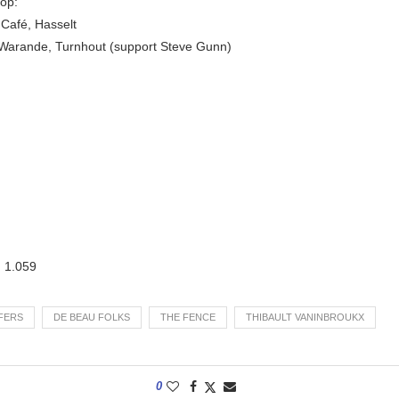
 op:
 Café, Hasselt
Warande, Turnhout (support Steve Gunn)
:
1.059
FERS
DE BEAU FOLKS
THE FENCE
THIBAULT VANINBROUKX
0