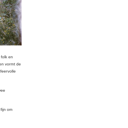
folk en
men vormt de
feervolle
wee
fijn om