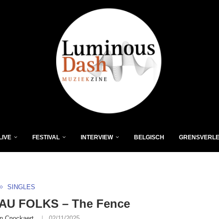
LIVE
FESTIVAL
INTERVIEW
BELGISCH
GRENSVERL
SINGLES
AU FOLKS – The Fence
n Cnockaert
02/11/2025