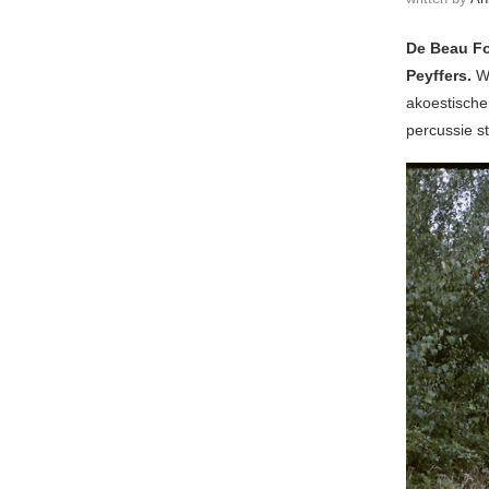
De Beau F
Peyffers.
Wa
akoestische 
percussie s