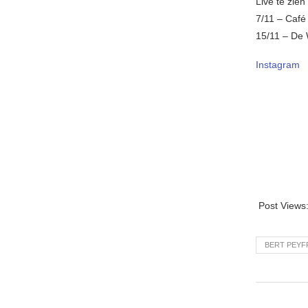
Live te zien
7/11 – Café
15/11 – De 
Instagram
Post Views
BERT PEYF