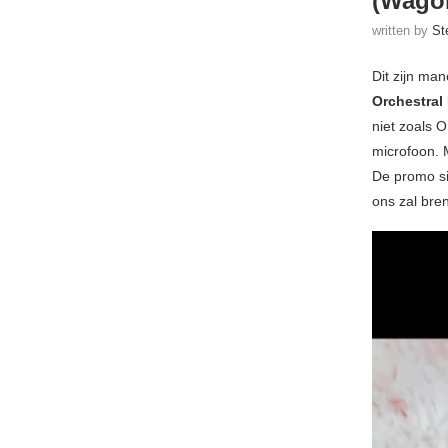
(Wago
written by
St
Dit zijn ma
Orchestral
niet zoals 
microfoon. 
De promo si
ons zal bre