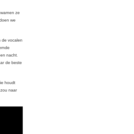
k kwamen ze
 doen we
n de vocalen
oemde
en nacht.
aar de beste
ie houdt
, zou naar