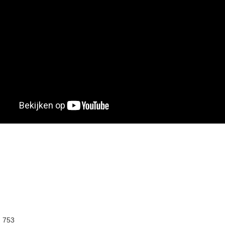
:
753