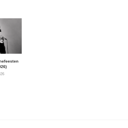
nefeesten
MONOKO – Thinkin’ Bout
JYL- Reckless L
026)
You (Always)
07/08/2026
026
07/08/2026