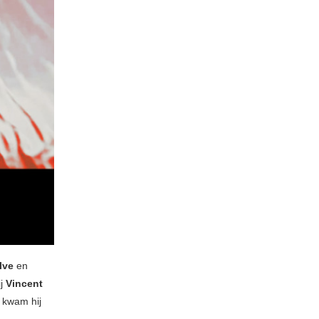
lve
en
ij
Vincent
 kwam hij