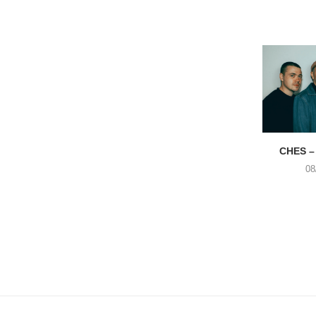
CHES –
08