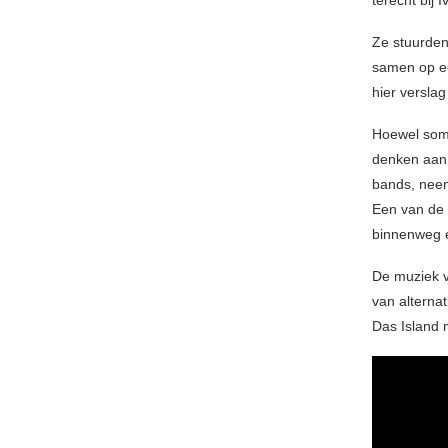
terecht bij 
Ze stuurden
samen op e
hier verslag
Hoewel som
denken aa
bands, neem
Een van de
binnenweg e
De muziek 
van alternat
Das Island 