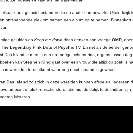
Ivolve. Ze moesten elkaar als het ware vinden.
 elkaar eerst geluidsbestanden die de ander had bewerkt. Uiteindelij
en ontspannende plek om samen een album op te nemen. Binnenkort
 van.
mige geluiden op
Keep me down
doen denken aan vroege
OMD
, doe
n
The Legendary Pink Dots
of
Psychic TV.
En net als de eerder gen
t Das Island je mee in een dromerige schemering, ergens tussen dag 
 boeken van
Stephen King
gaat over een vrouw die altijd op zoek is n
n in werelden terechtkomt waar nog nooit iemand is geweest.
van
Das Island
zou zich in deze werelden kunnen afspelen. Iedereen d
ieve ambient of elektronische sferen die niet duidelijk te definiëren zijn
moeten luisteren.