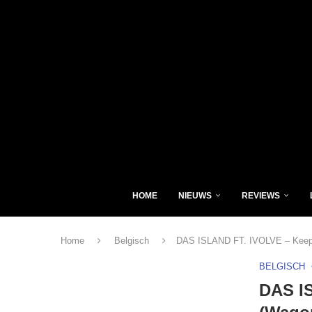
HOME
NIEUWS
REVIEWS
Home
Belgisch
DAS ISLAND FT. IVOLVE – Keep
BELGISCH
DAS I