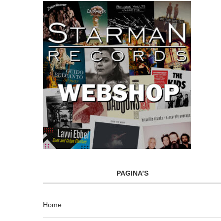
PAGINA’S
Home