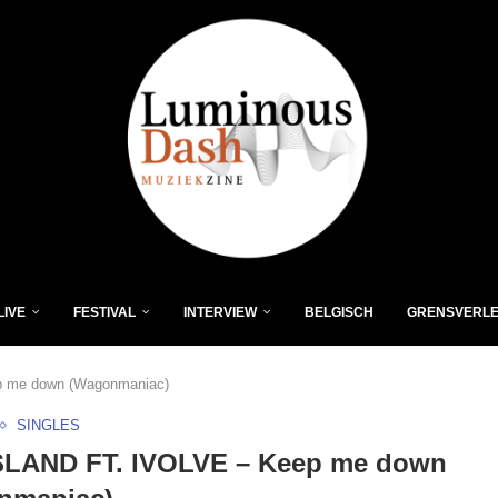
LIVE
FESTIVAL
INTERVIEW
BELGISCH
GRENSVERL
 me down (Wagonmaniac)
SINGLES
SLAND FT. IVOLVE – Keep me down