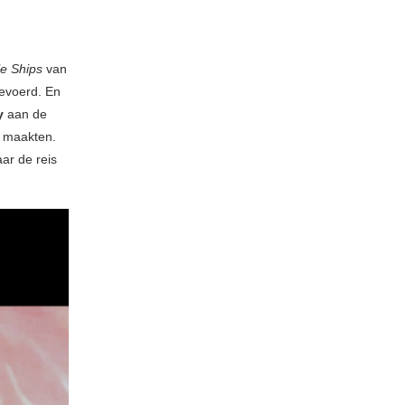
e Ships
van
evoerd. En
y
aan de
 maakten.
ar de reis