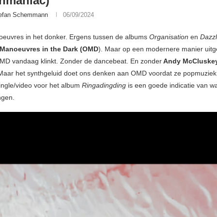
nmaniac)
efan Schemmann
06/09/2024
noeuvres in het donker. Ergens tussen de albums
Organisation
en
Dazzl
 Manoeuvres in the Dark (OMD
). Maar op een modernere manier uitg
OMD vandaag klinkt. Zonder de dancebeat. En zonder
Andy McCluske
Maar het synthgeluid doet ons denken aan OMD voordat ze popmuziek
ngle/video voor het album
Ringadingding
is een goede indicatie van wa
ngen.