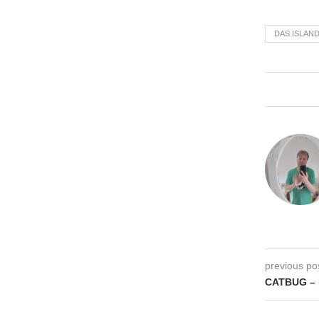
DAS ISLAN
previous po
CATBUG –