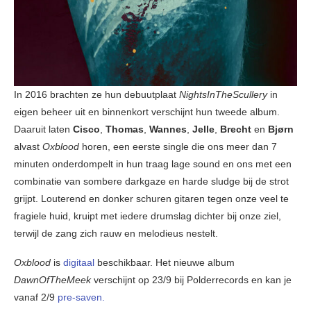
In 2016 brachten ze hun debuutplaat
NightsInTheScullery
in
eigen beheer uit en binnenkort verschijnt hun tweede album.
Daaruit laten
Cisco
,
Thomas
,
Wannes
,
Jelle
,
Brecht
en
Bjørn
alvast
Oxblood
horen, een eerste single die ons meer dan 7
minuten onderdompelt in hun traag lage sound en ons met een
combinatie van sombere darkgaze en harde sludge bij de strot
grijpt. Louterend en donker schuren gitaren tegen onze veel te
fragiele huid, kruipt met iedere drumslag dichter bij onze ziel,
terwijl de zang zich rauw en melodieus nestelt.
Oxblood
is
digitaal
beschikbaar. Het nieuwe album
DawnOfTheMeek
verschijnt op 23/9 bij Polderrecords en kan je
vanaf 2/9
pre-saven.