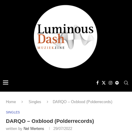
Home
Singles
DARQO – Oxblood (Polderrecords)
SINGLES
DARQO – Oxblood (Polderrecords)
written by
Nel Mertens
29/07/2022