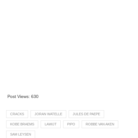
Post Views:
630
CRACKS
JORAN WATELLE
JULES DE PAEPE
KOBE BRAEMS
LAWIJT
PIPO
ROBBE VAN AKEN
SAM LEYSEN