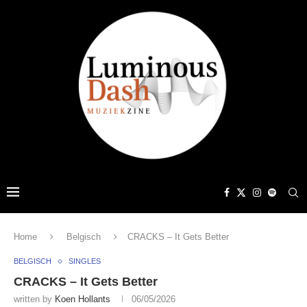
Home
Belgisch
CRACKS – It Gets Better
BELGISCH
SINGLES
CRACKS – It Gets Better
written by
Koen Hollants
06/05/2026