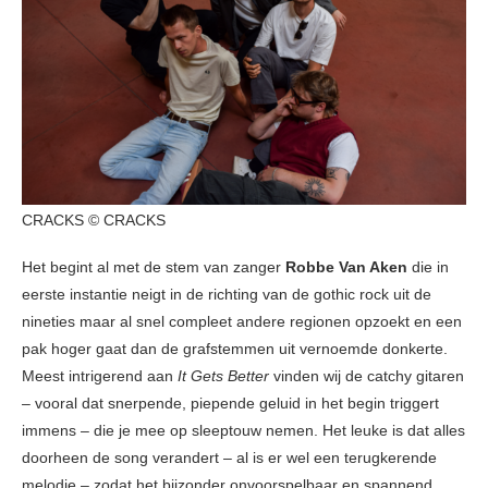
CRACKS © CRACKS
Het begint al met de stem van zanger
Robbe Van Aken
die in
eerste instantie neigt in de richting van de gothic rock uit de
nineties maar al snel compleet andere regionen opzoekt en een
pak hoger gaat dan de grafstemmen uit vernoemde donkerte.
Meest intrigerend aan
It Gets Better
vinden wij de catchy gitaren
– vooral dat snerpende, piepende geluid in het begin triggert
immens – die je mee op sleeptouw nemen. Het leuke is dat alles
doorheen de song verandert – al is er wel een terugkerende
melodie – zodat het bijzonder onvoorspelbaar en spannend