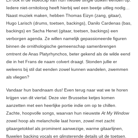
En ook in de videoclip van hun nieuwe single duiken eenden op.
Iedere niet-ornitoloog heeft hierbij wel een beetje uitleg nodig…
Naast muziek maken, hebben Thomas Eizyn (zang, gitaar),
Hugo Larisch (drums, toetsen, backings), Danilo Cardenas (bas,
backings) en Sacha Henet (gitaar, toetsen, backings) een
verborgen agenda. Ze willen namelijk gepassioneerde figuren
binnen de ornithologische gemeenschap samenbrengen
omtrent de Anas Platyrhynchos, beter gekend als de wilde eend
die in het Frans de naam colvert draagt. Stonden jullie er
weleens bij stil dat eenden zowel kunnen wandelen, zwemmen
als vliegen?
Vandaar hun bandnaam dus! Even terug naar wat we te horen
krijgen van dit viertal. Deze vier Brusselse ketjes komen
aanzetten met een heerlijke portie indie om op te chillen.
Zachte, hoopvolle songs, waarvan hun nieuwste
At My Window
zowel hoop als melancholie laat horen, zowel met zacht
gitaargetokkel als prominent aanwezige, warme gitaarlijnen,
fluwelen backing vocals en glinsterende details uit de toetsen.