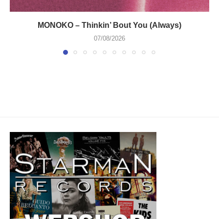
MONOKO – Thinkin’ Bout You (Always)
07/08/2026