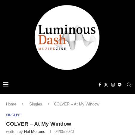
Home
Singles
COLVER – At My Window
SINGLES
COLVER – At My Window
written by
Nel Mertens
04/05/2020