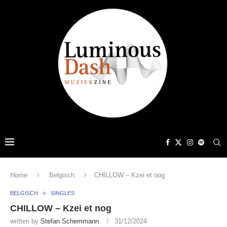
Home
Belgisch
CHILLOW – Kzei et nog
BELGISCH
SINGLES
CHILLOW – Kzei et nog
written by
Stefan Schemmann
31/12/2024