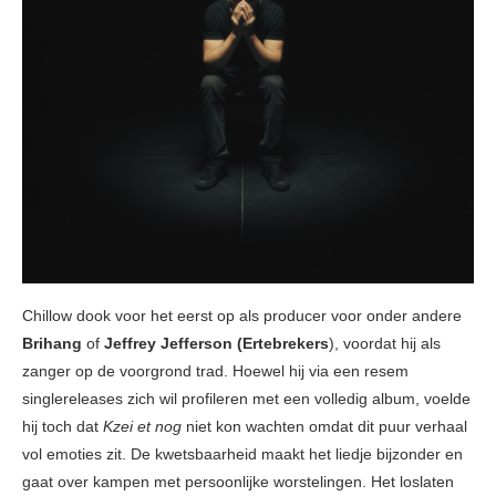
Chillow dook voor het eerst op als producer voor onder andere
Brihang
of
Jeffrey Jefferson (Ertebrekers
), voordat hij als
zanger op de voorgrond trad. Hoewel hij via een resem
singlereleases zich wil profileren met een volledig album, voelde
hij toch dat
Kzei et nog
niet kon wachten omdat dit puur verhaal
vol emoties zit. De kwetsbaarheid maakt het liedje bijzonder en
gaat over kampen met persoonlijke worstelingen. Het loslaten