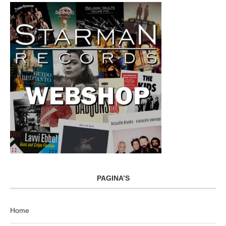
PAGINA’S
Home