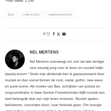
Post Views:
1.299
BUH
CHIBI ICHIGO
SABINA NURIJEVA
0
NEL MERTENS
Nel Mertens overweegt om zich als late dertiger
voor eeuwig jong voor te doen en muziek helpt
daarbij enorm ! Sinds mijn dertiende ben ik gepassioneerd door
muziek en dan vooral binnen de rock, metal, gothic, new wave
en punk-scene. Als moeke van Bas, schrijfster van poëzie en
zorgcoördinator in twee Gentse Freinetscholen blijft muziek een
heel belangrijk stuk van mijn leven innemen. Muziek spelen,
beluisteren, concertjes doen, naar festivals gaan; Om energie
uit te putten, energie in te steken, te ontspannen, rijker te