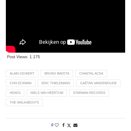
Post Views:
1.175
ALAIN GEVAERT
BRUNO BAVOTA
CHANTAL ACDA
CHIS ECKMAN
ERIC THIELEMANS
GAËTAN VANDEWOUDE
HEADS
NIELS VAN HEERTUM
STARMAN RECORDS
THE WALKABOUTS
0