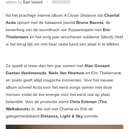
written by
Bart Verlent
28/03/2025
Na het prachtige intieme album
A Closer Distance
dat
Chantal
Acda
opnam met de Italiaanse pianist
Bruno Bavota
, de
bewerking van de soundtrack van
Koyaanisqatsi
met
Eric
Thielemans
en het vorig jaar verschenen sublieme
Silently Held
is het terug tijd om met haar vaste band een plaat in te blikken.
Ze speelt al meer dan tien jaar samen met
Alan Gevaert
,
Gaetan Vandewoude
,
Niels Van Heertum
en Eric Thieleman
s
en zoiets geeft altijd magische momenten. Voor het nieuwe
album schreef Acda voor het eerst songs samen met deze
mensen zodat de live energie voor het eerst ook op plaat
belandde. Voor de productie stond
Chris Eckman
(
The
Walkabouts
) in, die ooit met Chantal en Erik de
gelegenheidsband
Distance, Light & Sky
vormde.