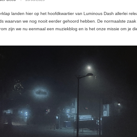
klap landen hier op het hoofdkwartier van Luminous Dash allerlei rel
ds waarvan we nog nooit eerder gehoord hebben. De normaalste zaak
rom zijn we nu eenmaal een muziekblog en is het onze missie om je di