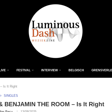
LIVE
FESTIVAL
INTERVIEW
BELGISCH
GRENSVERL
s It Right
SINGLES
& BENJAMIN THE ROOM – Is It Right
dier Becu
13/08/2025