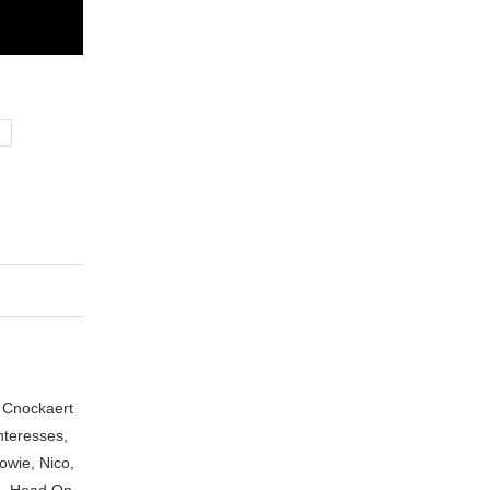
n Cnockaert
nteresses,
owie, Nico,
A, Head On