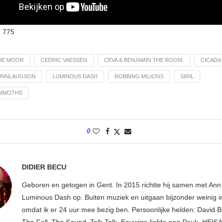
:
775
DE MOOR
CEDRIC VAESSEN
CEVA & BENJAMIN THE ROOM.
CICADA
UNNLAUGSON
LUMINOUS DASH
ROBBING MILIONS
SIRIL
MMOTHS
0
DIDIER BECU
Geboren en getogen in Gent. In 2015 richtte hij samen met An
Luminous Dash op. Buiten muziek en uitgaan bijzonder weinig i
omdat ik er 24 uur mee bezig ben. Persoonlijke helden: David B
The Fall, The Sound, Talk Talk. Eeuwige liefde aan Peuk, HEIS