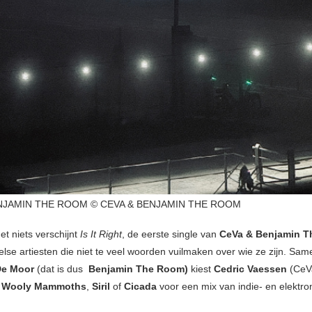
NJAMIN THE ROOM © CEVA & BENJAMIN THE ROOM
et niets verschijnt
Is It Right
, de eerste single van
CeVa & Benjamin T
lse artiesten die niet te veel woorden vuilmaken over wie ze zijn. Sa
De Moor
(dat is dus
Benjamin The Room)
kiest
Cedric Vaessen
(CeVa
n
Wooly Mammoths
,
Siril
of
Cicada
voor een mix van indie- en elektro