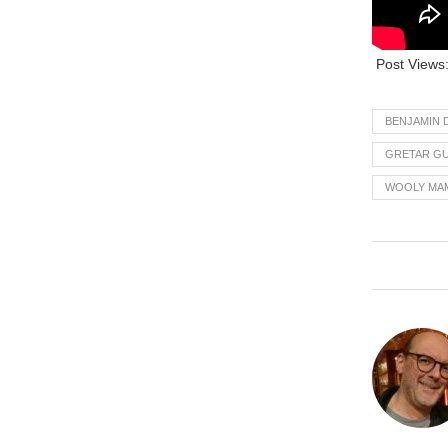
Post Views
BENJAMIN 
GRETAR G
WOOLY MA