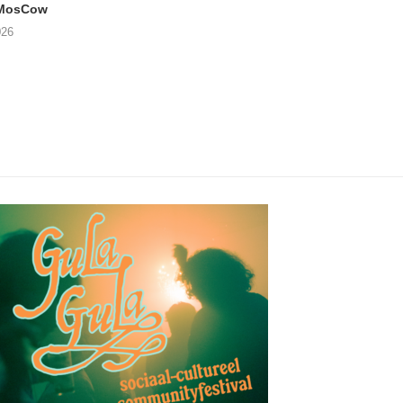
 MosCow
THE SHEILA DIVINE in
05/08/2026
026
04/08/2026