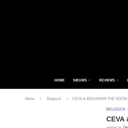
HOME
NIEUWS
REVIEWS
Home
Belgisch
CEVA & BENJAMIN THE ROOM – I
BELGISCH
CEVA 
written by
Di