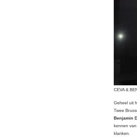
CEVA & BE
Geheel uit h
Twee Brusse
Benjamin 
kennen va
klanken.