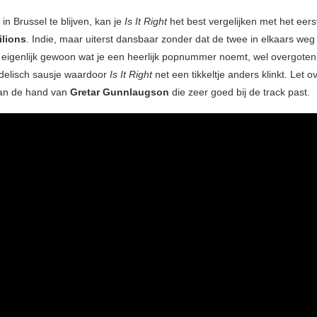
in Brussel te blijven, kan je
Is It Right
het best vergelijken met het eer
lions
. Indie, maar uiterst dansbaar zonder dat de twee in elkaars weg
eigenlijk gewoon wat je een heerlijk popnummer noemt, wel overgote
edelisch sausje waardoor
Is It Right
net een tikkeltje anders klinkt. Let 
van de hand van
Gretar Gunnlaugson
die zeer goed bij de track past.