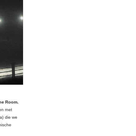
he Room.
men met
) die we
nische