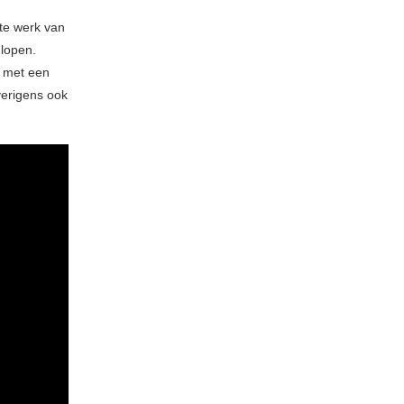
ste werk van
 lopen.
n met een
overigens ook