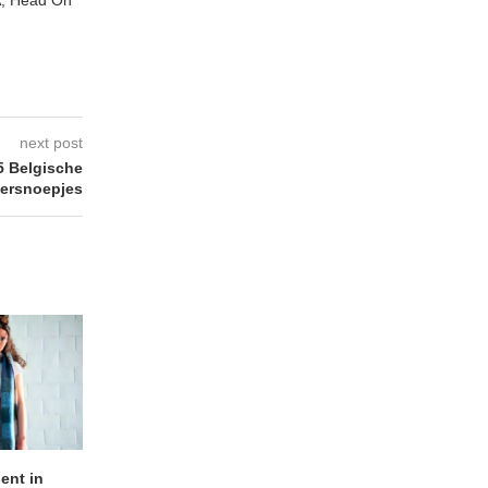
next post
 Belgische
tersnoepjes
lent in
APOTH – Nelson
LIGHTSPEED speelt