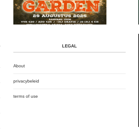
LEGAL
About
privacybeleid
terms of use