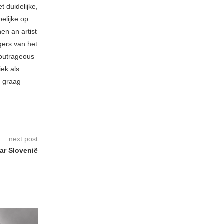
t duidelijke,
elijke op
hen an artist
gers van het
 outrageous
ek als
k graag
next post
ar Slovenië