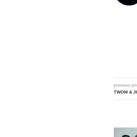
previous po
TWOW & JU