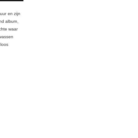
uur en zijn
end album,
achte waar
lwassen
eloos