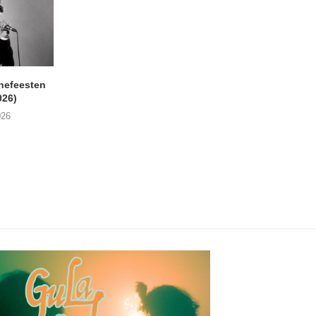
nefeesten
MONOKO – Thinkin’ Bout
JYL- Reckless L
026)
You (Always)
07/08/2026
026
07/08/2026