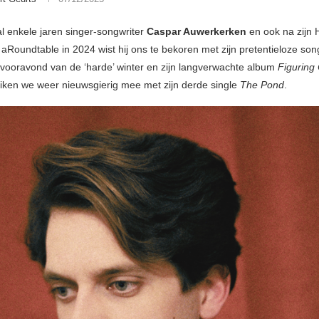
l enkele jaren singer-songwriter
Caspar Auwerkerken
en ook na zijn 
aRoundtable in 2024 wist hij ons te bekoren met zijn pretentieloze song
 vooravond van de ‘harde’ winter en zijn langverwachte album
Figuring
iken we weer nieuwsgierig mee met zijn derde single
The Pond
.