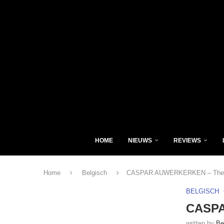
HOME
NIEUWS
REVIEWS
Home
Belgisch
CASPAR AUWERKERKEN – The P
BELGISCH
CASPA
written by
Be