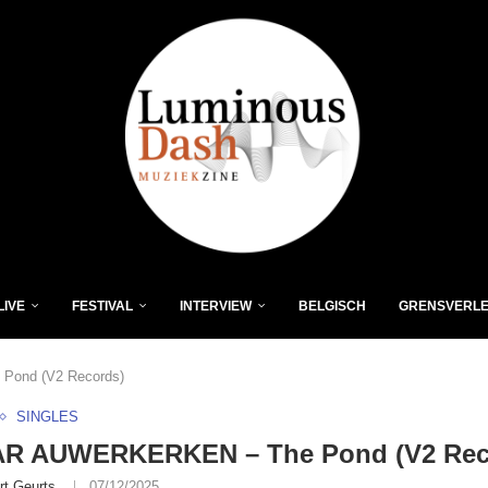
LIVE
FESTIVAL
INTERVIEW
BELGISCH
GRENSVERL
ond (V2 Records)
SINGLES
R AUWERKERKEN – The Pond (V2 Rec
rt Geurts
07/12/2025