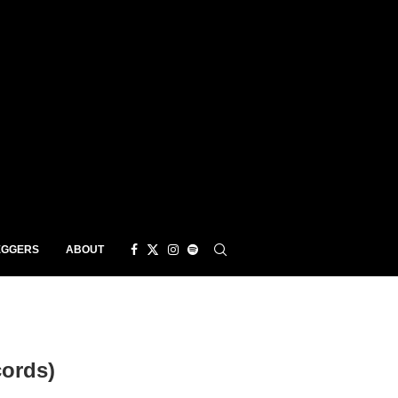
EGGERS
ABOUT
ords)