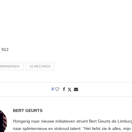
:
912
UWERKERKEN
V2 RECORDS
0
BERT GEURTS
Hongerig naar nieuwe initiatieven struint Bert Geurts de Limbur
naar splinternieuw en stokoud talent. “Het liefst zie ik alles, mijn li