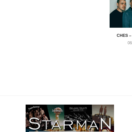
CHES –
08