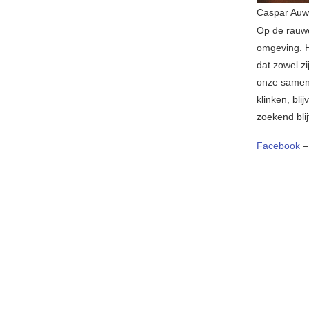
Caspar Auw
Op de rauwe 
omgeving. H
dat zowel zi
onze samenl
klinken, bl
zoekend blij
Facebook