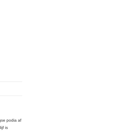
gse podia af
jf is