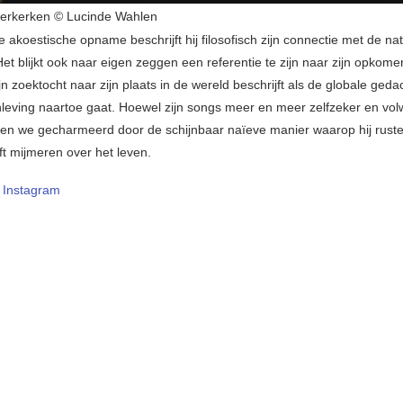
erkerken © Lucinde Wahlen
akoestische opname beschrijft hij filosofisch zijn connectie met de nat
et blijkt ook naar eigen zeggen een referentie te zijn naar zijn opkom
jn zoektocht naar zijn plaats in de wereld beschrijft als de globale ged
eving naartoe gaat. Hoewel zijn songs meer en meer zelfzeker en vo
ijven we gecharmeerd door de schijnbaar naïeve manier waarop hij rust
ft mijmeren over het leven.
–
Instagram