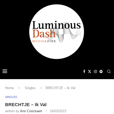
Home
Singles
BRECHTJE – Ik Val
SINGLES
BRECHTJE – Ik Val
written by
Ann Cnockaert
16/03/2023