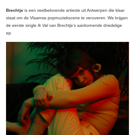
Brechtje
is een veelbelovende artieste uit Antwerpen die klaar
staat om de Vlaamse popmuziekscene te veroveren. We krijgen
de eerste single
Ik Val
van Brechtje’s aankomende driedelige
ep.