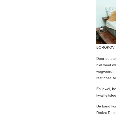
BOROKOV B
Door de ba
niet weet w
wegvoeren n
rest doet. 
En jawel, h
kwaliteitsfe
De band ko
Rotkat Reco