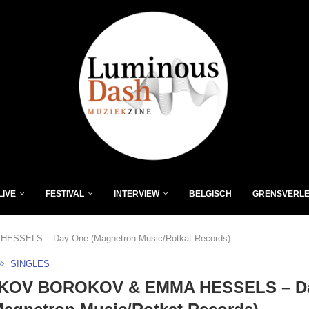
LIVE
FESTIVAL
INTERVIEW
BELGISCH
GRENSVERL
SELS – Day One (Magnetron Music/Rotkat Records)
SINGLES
OV BOROKOV & EMMA HESSELS – D