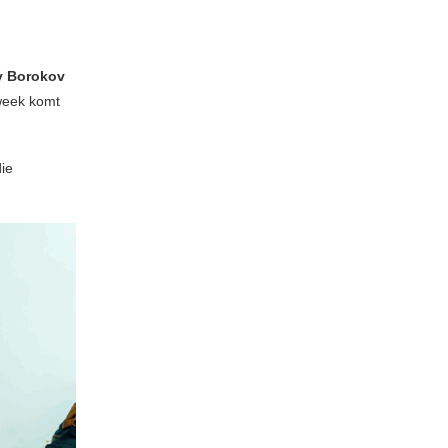
 Borokov
week komt
ie