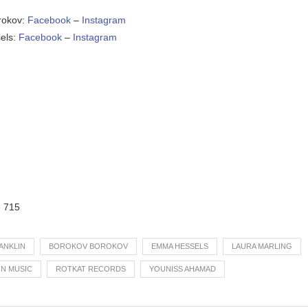
rokov:
Facebook
–
Instagram
els:
Facebook
–
Instagram
:
715
ANKLIN
BOROKOV BOROKOV
EMMA HESSELS
LAURA MARLING
N MUSIC
ROTKAT RECORDS
YOUNISS AHAMAD