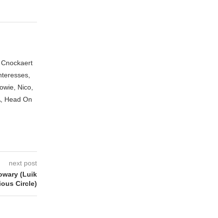
n Cnockaert
nteresses,
owie, Nico,
A, Head On
next post
owary (Luik
ious Circle)