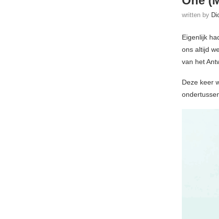
One (M
written by
Di
Eigenlijk h
ons altijd 
van het Ant
Deze keer 
ondertussen