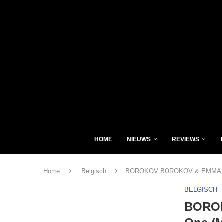
HOME
NIEUWS
REVIEWS
Home
Belgisch
BOROKOV BOROKOV & EMMA HES
BELGISCH
BOROK