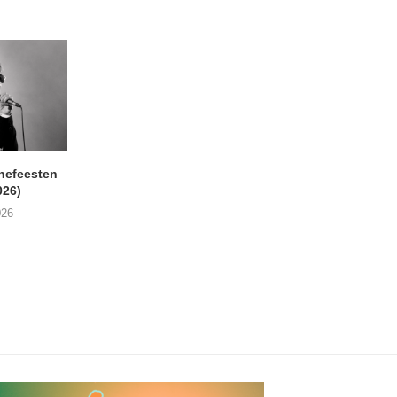
nefeesten
MONOKO – Thinkin’ Bout
JYL- Reckless L
026)
You (Always)
07/08/2026
026
07/08/2026