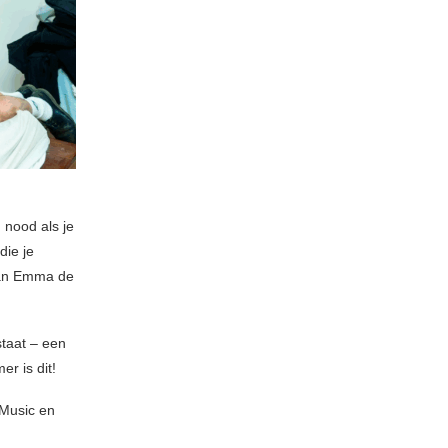
 nood als je
die je
 van Emma de
staat – een
r is dit!
Music en