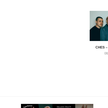
CHES –
08