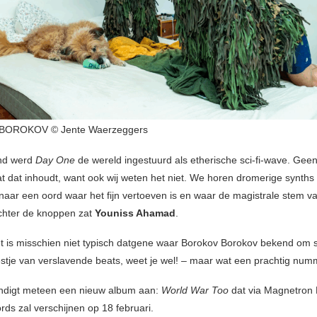
OROKOV © Jente Waerzeggers
nd werd
Day One
de wereld ingestuurd als etherische sci-fi-wave. Geen
at dat inhoudt, want ook wij weten het niet. We horen dromerige synths 
aar een oord waar het fijn vertoeven is en waar de magistrale stem
Achter de knoppen zat
Youniss Ahamad
.
et is misschien niet typisch datgene waar Borokov Borokov bekend om 
estje van verslavende beats, weet je wel! – maar wat een prachtig numme
ndigt meteen een nieuw album aan:
World War Too
dat via Magnetron 
rds zal verschijnen op 18 februari.