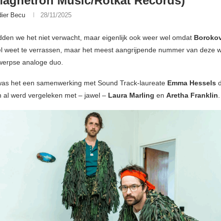
agnetron Music/Rotkat Records)
dier Becu
28/11/2025
adden we het niet verwacht, maar eigenlijk ook weer wel omdat
Borokov
wel weet te verrassen, maar het meest aangrijpende nummer van deze 
werpse analoge duo.
was het een samenwerking met Sound Track-laureate
Emma Hessels
d
 al werd vergeleken met – jawel –
Laura Marling
en
Aretha Franklin
.