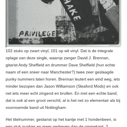
102 stuks op zwart vinyl, 101 op wit vinyl. Dat is de integrale
oplage van deze single, waarop zanger David J. Brennan,
gitarist Andy Sheffield en drummer Dave Sheffield (hun echte
naam of een sneer naar Manchester?) twee zeer geslaagde
punky nummers laten horen. Brennan leutert een eind weg, iets
minder bezopen dan Jason Williamson (Sleaford Mods) en ook
net iets meer echt zingend en brullen. En met een echte band,
dat is ook al een groot verschil, al is het net zo elementair als bij
voornoemde band uit Nottingham.
Het titelnummer, gestanst op het kantje met 1 hondenbeen, is
een stuk punkier en meer gedreven dan de ommekant, 2