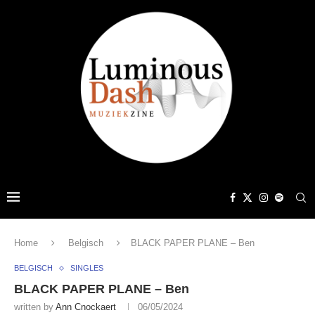
Home
Belgisch
BLACK PAPER PLANE – Ben
BELGISCH
SINGLES
BLACK PAPER PLANE – Ben
written by
Ann Cnockaert
06/05/2024