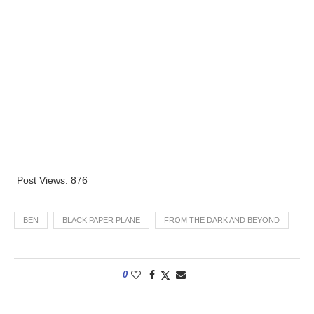
Post Views:
876
BEN
BLACK PAPER PLANE
FROM THE DARK AND BEYOND
0