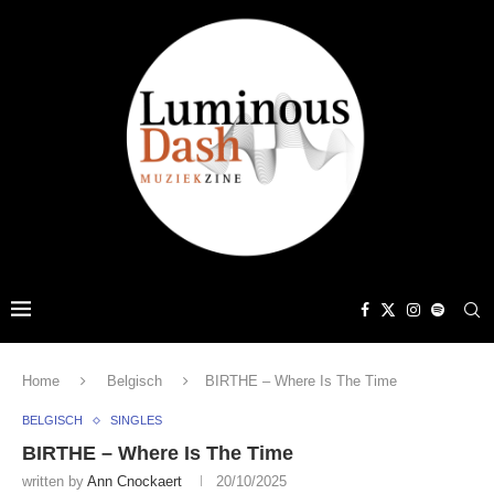
Home
Belgisch
BIRTHE – Where Is The Time
BELGISCH
SINGLES
BIRTHE – Where Is The Time
written by
Ann Cnockaert
20/10/2025