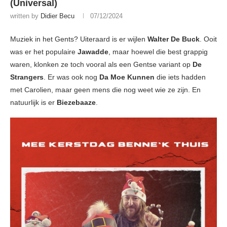
(Universal)
written by
Didier Becu
07/12/2024
Muziek in het Gents? Uiteraard is er wijlen
Walter De Buck
. Ooit
was er het populaire
Jawadde
, maar hoewel die best grappig
waren, klonken ze toch vooral als een Gentse variant op
De
Strangers
. Er was ook nog
Da Moe Kunnen
die iets hadden
met Carolien, maar geen mens die nog weet wie ze zijn. En
natuurlijk is er
Biezebaaze
.