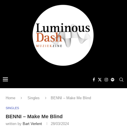
Home
Singles
BENNI – Make Me Blind
SINGLES
BENNI – Make Me Blind
written by
Bart Verlent
28/03/2024