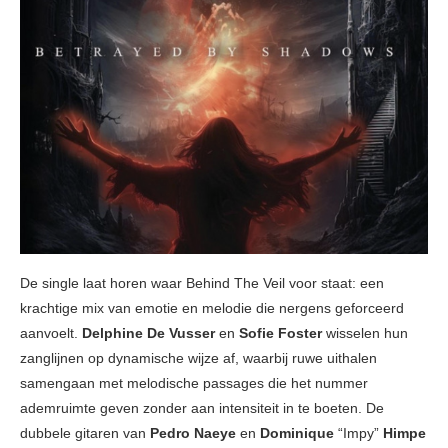
De single laat horen waar Behind The Veil voor staat: een
krachtige mix van emotie en melodie die nergens geforceerd
aanvoelt.
Delphine De Vusser
en
Sofie Foster
wisselen hun
zanglijnen op dynamische wijze af, waarbij ruwe uithalen
samengaan met melodische passages die het nummer
ademruimte geven zonder aan intensiteit in te boeten. De
dubbele gitaren van
Pedro Naeye
en
Dominique
“Impy”
Himpe