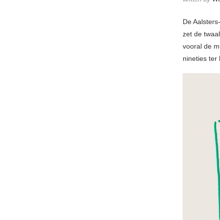
De Aalster
zet de twaa
vooral de m
nineties ter