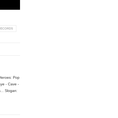
RECORDS
 Heroes: Pop
aye - Cave -
.. Slogan: