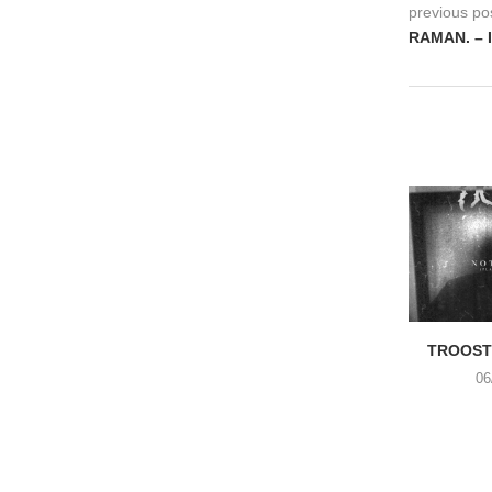
previous po
RAMAN. – 
TROOST 
06