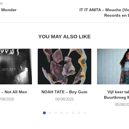
st
I Wonder
IT IT ANITA – Mouche (Vi
Records en 
YOU MAY ALSO LIKE
– Not All Men
NOAH TATE – Boy Gum
Vijf keer ta
Buurtkroeg
/08/2026
06/08/2026
05/08/2