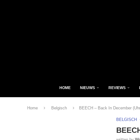
HOME
NIEUWS
REVIEWS
Home
Belgisch
BEECH – Back In December (Uh
BELGISCH
BEECH
written by
Wo