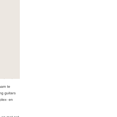
aam te
ng guitars
plex- en