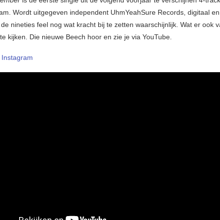
cember
is de eerste single uit de volgend voorjaar te verschijnen 4-trac
am. Wordt uitgegeven independent UhmYeahSure Records, digitaal en
de nineties feel nog wat kracht bij te zetten waarschijnlijk. Wat er ook va
 te kijken. Die nieuwe Beech hoor en zie je via YouTube.
–
Instagram