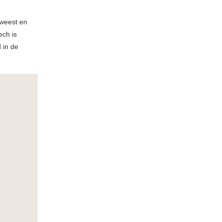
eweest en
ech is
 in de