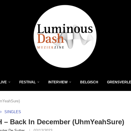
LIVE
FESTIVAL
INTERVIEW
BELGISCH
GRENSVERL
mYeahSure)
SINGLES
 – Back In December (UhmYeahSure)
uter De Sutter
02/12/2023