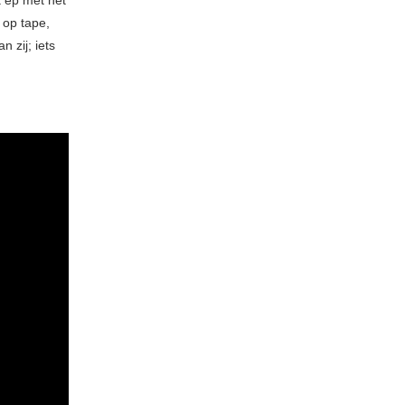
k ep met net
 op tape,
n zij; iets