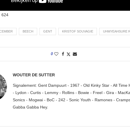
:
624
ECEMBER
BEECH
GENT
KRISTOF SOUVAGIE
UHMYEAHSURE 
0
WOUTER DE SUTTER
Signalement: Gent Dampuurt - 1967 - Old Kinky Star - All Time
- Lydon - Curtis - Lemmy - Rollins - Bowie - Freel - Gira - MacK
Sonics - Mogwai - BoC - 242 - Sonic Youth - Ramones - Cramps.
Gabba Gabba Hey.