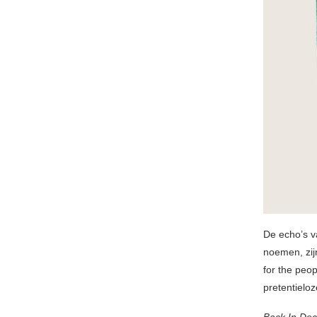
De echo’s 
noemen, zijn
for the peo
pretentieloze