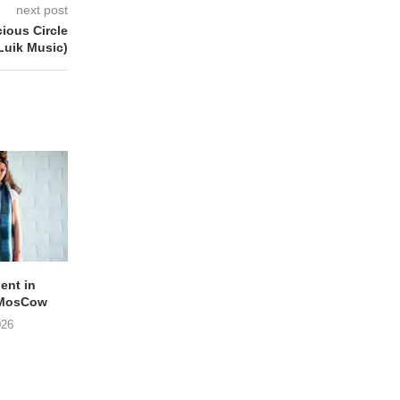
next post
cious Circle
Luik Music)
lent in
APOTH – Nelson
LIGHTSPEED speelt
 MosCow
THE SHEILA DIVINE in
05/08/2026
026
04/08/2026