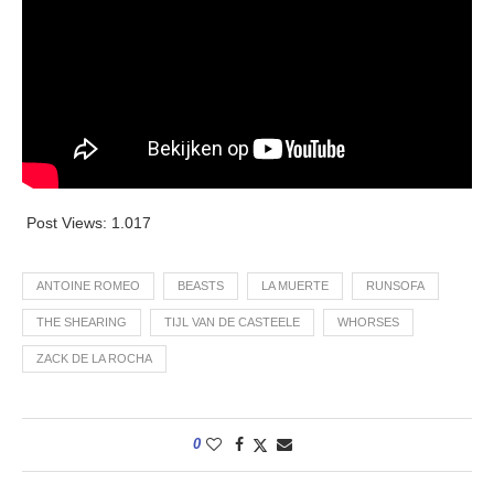
Post Views:
1.017
ANTOINE ROMEO
BEASTS
LA MUERTE
RUNSOFA
THE SHEARING
TIJL VAN DE CASTEELE
WHORSES
ZACK DE LA ROCHA
0