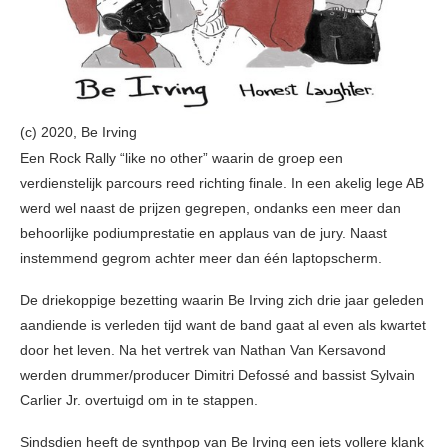
(c) 2020, Be Irving
Een Rock Rally “like no other” waarin de groep een
verdienstelijk parcours reed richting finale. In een akelig lege AB
werd wel naast de prijzen gegrepen, ondanks een meer dan
behoorlijke podiumprestatie en applaus van de jury. Naast
instemmend gegrom achter meer dan één laptopscherm.
De driekoppige bezetting waarin Be Irving zich drie jaar geleden
aandiende is verleden tijd want de band gaat al even als kwartet
door het leven. Na het vertrek van Nathan Van Kersavond
werden drummer/producer Dimitri Defossé and bassist Sylvain
Carlier Jr. overtuigd om in te stappen.
Sindsdien heeft de synthpop van Be Irving een iets vollere klank