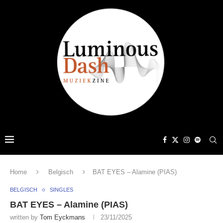
Home
Belgisch
BAT EYES – Alamine (PIAS)
BELGISCH
SINGLES
BAT EYES – Alamine (PIAS)
written by
Tom Eyckmans
23/11/2025