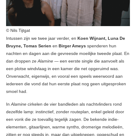
© Nils Tijtgat
Intussen zijn we twee jaar verder, en
Koen Wijnant, Luna De
Bruyne, Tomas Serien
en
Birger Ameys
spenderen hun
nachten en dagen aan die gevreesde moeilijke tweede plaat. En
dan droppen ze
Alamine
— een eerste single die aanvoelt als
een plotse windvlaag in een kamer die net opgeruimd was.
Onverwacht, eigenwijs, en vooral een speels weerwoord aan
iedereen die vond dat hun eerste plaat nog geen uitgesproken
smoel had.
In
Alamine
cirkelen de vier bandleden als nachtvlinders rond
dezelfde lamp: instinctief, zonder routeplan, enkel geleid door
een vonk die ze toevallig tegelijk zagen. De bekende indie-
elementen, gitaarlijnen, warme synths, dromerige melodieën,
zitten er nog steeds in, maar dan uitgeknepen, opgeschud en