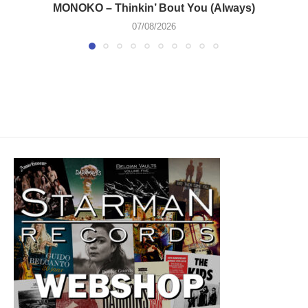
MONOKO – Thinkin’ Bout You (Always)
07/08/2026