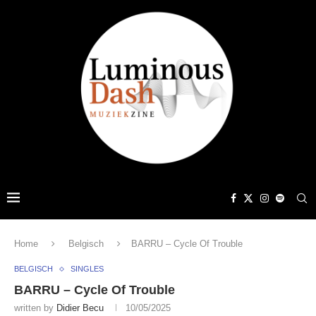
Home
Belgisch
BARRU – Cycle Of Trouble
BELGISCH
SINGLES
BARRU – Cycle Of Trouble
written by
Didier Becu
10/05/2025