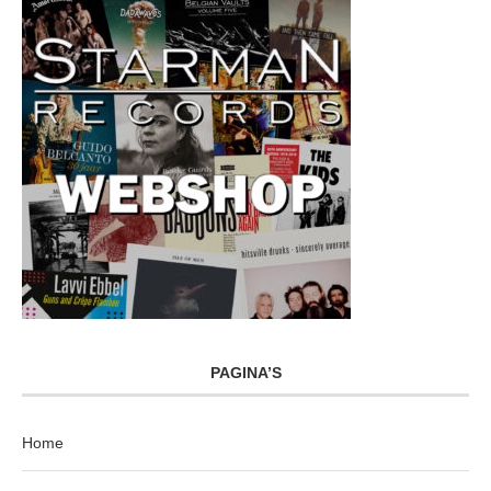
PAGINA’S
Home