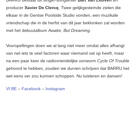
BARRU bestaat uit singer-songwriter
Bart Van Leuven
en
producer
Xavier De Clercq
. Twee gelijkgestemde zielen die
elkaar in de Gentse Poolside Studio vonden, een muzikale
vriendschap die in de herfst van dit jaar beklonken zal worden
met het debuutalbum
Awake, But Dreaming
.
Voorspellingen doen we al lang niet meer omdat alles afhangt
van net iets te veel factoren waar niemand vat op heeft, maar
na een paar keer de radiovriendelijke oorwurm
Cycle Of Trouble
gehoord te hebben, zouden we durven schrijven dat BARRU het
wel eens ver zou kunnen schoppen. Nu luisteren en dansen!
VI.BE
–
Facebook
–
Instagram