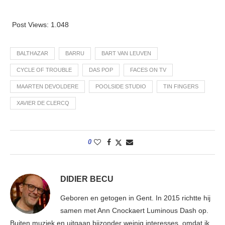
Post Views:
1.048
BALTHAZAR
BARRU
BART VAN LEUVEN
CYCLE OF TROUBLE
DAS POP
FACES ON TV
MAARTEN DEVOLDERE
POOLSIDE STUDIO
TIN FINGERS
XAVIER DE CLERCQ
0
DIDIER BECU
Geboren en getogen in Gent. In 2015 richtte hij
samen met Ann Cnockaert Luminous Dash op.
Buiten muziek en uitgaan bijzonder weinig interesses, omdat ik