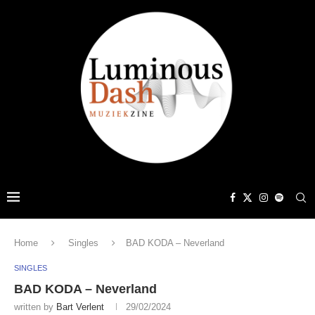
Home
Singles
BAD KODA – Neverland
SINGLES
BAD KODA – Neverland
written by
Bart Verlent
29/02/2024