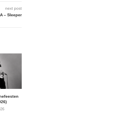
next post
 – Sleeper
nefeesten
MONOKO – Thinkin’ Bout
JYL- Reckless L
026)
You (Always)
07/08/2026
026
07/08/2026