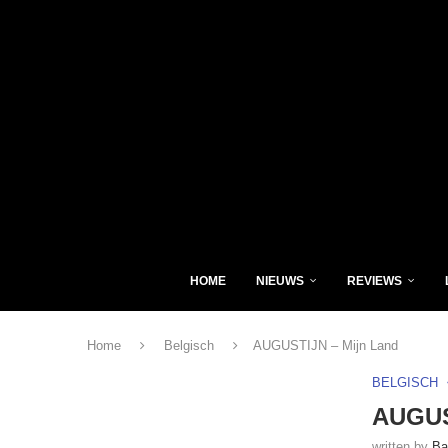
HOME
NIEUWS
REVIEWS
Home
Belgisch
AUGUSTIJN – Mijn Land
BELGISCH
AUGUS
written by
Ba