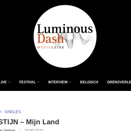
LIVE
FESTIVAL
INTERVIEW
BELGISCH
GRENSVERL
SINGLES
TIJN – Mijn Land
rt Verlent
24/06/2020