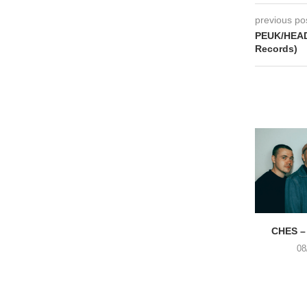
previous po
PEUK/HEAD
Records)
CHES –
08