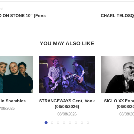
st
 ON STONE 10″ (Fons
CHARL TELOSQA
YOU MAY ALSO LIKE
 In Shambles
STRANGEWAYS Gent, Vonk
SIGLO XX Fon
(06/08/2026)
(06/08/2
/08/2026
08/08/2026
08/08/2