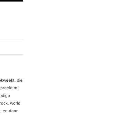
ekweekt, die
spreekt mij
ledige
rock, world
n, en daar