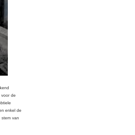
ekend
 voor de
btiele
en enkel de
n stem van