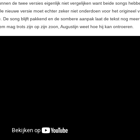
nnen de twee versies eigenlijk niet vergelijken want beide songs hebb
De nieuwe versie moet echter zeker niet onderdoen voor het origineel v
 De song blijft pakkend en de sombere aanpak laat de tekst nog meer
m mag trots zijn op zijn zoon, Augustijn weet hoe hij kan ontroeren.