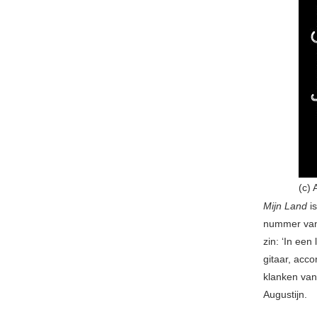
(c) 
Mijn Land
i
nummer van 
zin: ‘In een
gitaar, acc
klanken van
Augustijn.