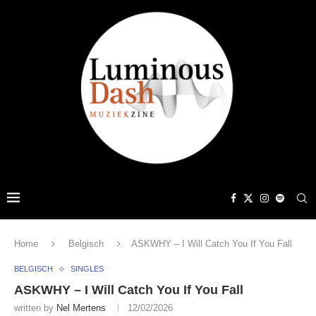
Home
Belgisch
ASKWHY – I Will Catch You If You Fall
BELGISCH
SINGLES
ASKWHY – I Will Catch You If You Fall
written by
Nel Mertens
12/02/2026