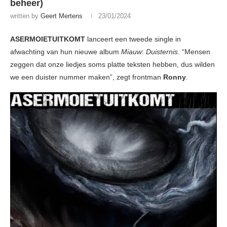
beheer)
written by
Geert Mertens
23/01/2024
ASERMOIETUITKOMT
lanceert een tweede single in
afwachting van hun nieuwe album
Miauw
:
Duisternis
. “Mensen
zeggen dat onze liedjes soms platte teksten hebben, dus wilden
we een duister nummer maken”, zegt frontman
Ronny
.