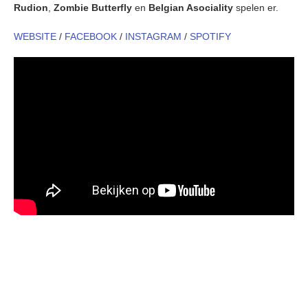
Rudion
,
Zombie Butterfly
en
Belgian Asociality
spelen er.
WEBSITE
/
FACEBOOK
/
INSTAGRAM
/
SPOTIFY