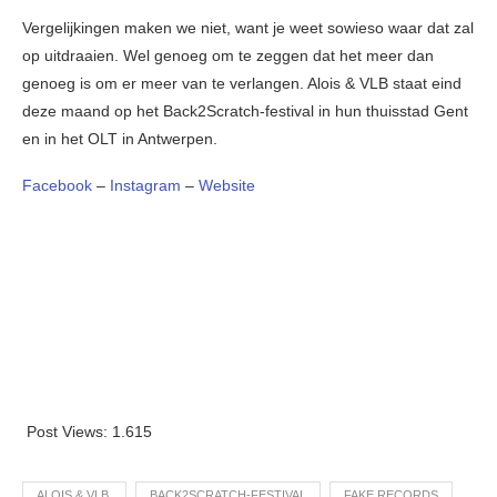
Vergelijkingen maken we niet, want je weet sowieso waar dat zal
op uitdraaien. Wel genoeg om te zeggen dat het meer dan
genoeg is om er meer van te verlangen. Alois & VLB staat eind
deze maand op het Back2Scratch-festival in hun thuisstad Gent
en in het OLT in Antwerpen.
Facebook
–
Instagram
–
Website
Post Views:
1.615
ALOIS & VLB.
BACK2SCRATCH-FESTIVAL
FAKE RECORDS