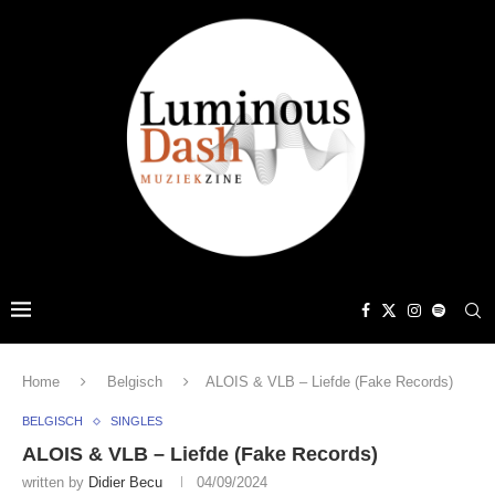
Home
Belgisch
ALOIS & VLB – Liefde (Fake Records)
BELGISCH
SINGLES
ALOIS & VLB – Liefde (Fake Records)
written by
Didier Becu
04/09/2024