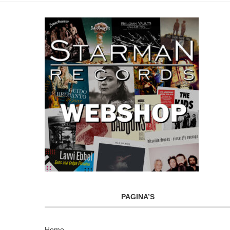
PAGINA’S
Home