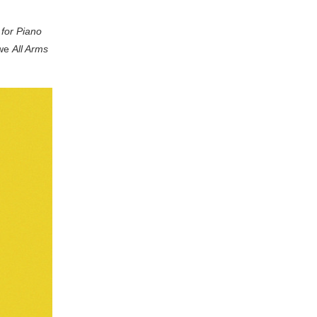
for Piano
 we
All Arms