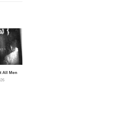
 All Men
NOAH TATE – Boy Gum
APOTH – Nelso
026
06/08/2026
05/08/2026