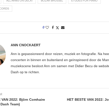
ALL ARMS ON DECK!
BOZAR BRUSSEL
ETUDES FOR PIANO
ECORDS
0
ANN CNOCKAERT
Ann is gepassioneerd door reizen, muziek en fotografie. Na hee
concerten in binnen en buitenland en geïnspireerd door de Ma
muziekscene besloot Ann om samen met Didier Becu de websi
Dash op te richten.
st
 VAN 2022: Björn Comhaire
HET BESTE VAN 2022: J
 Dash Team)