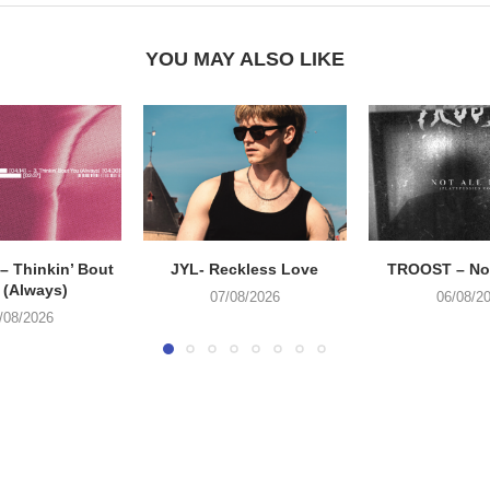
YOU MAY ALSO LIKE
 Thinkin’ Bout
JYL- Reckless Love
TROOST – Not
 (Always)
07/08/2026
06/08/2
/08/2026