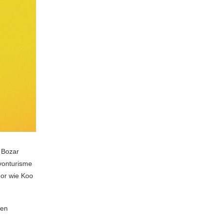
Bozar
Avonturisme
oor wie Koo
en