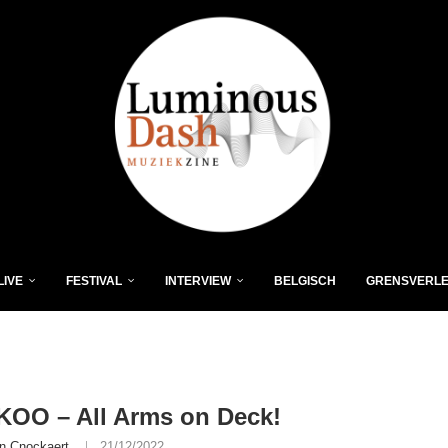
LIVE
FESTIVAL
INTERVIEW
BELGISCH
GRENSVERL
KOO – All Arms on Deck!
n Cnockaert
21/12/2022