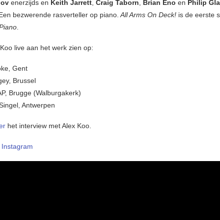
nov
enerzijds en
Keith Jarrett
,
Craig Taborn
,
Brian Eno
en
Philip Gl
 Een bezwerende rasverteller op piano.
All Arms On Deck!
is de eerste s
Piano
.
Koo live aan het werk zien op:
oke, Gent
gey, Brussel
P, Brugge (Walburgakerk)
Singel, Antwerpen
ier
het interview met Alex Koo.
–
Instagram