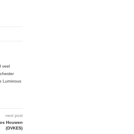
l veel
nchester
te Luminous
next post
oos Houwen
(DVKES)