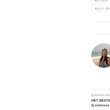
ALEX KOO
W.E.R.F. R
previous po
HET BESTE
(Luminous