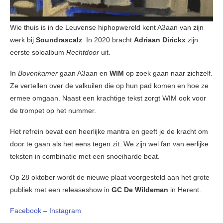
Wie thuis is in de Leuvense hiphop­we­reld kent A3aan van zijn
werk bij
Soundras­calz
. In 2020 bracht
Adriaan Dirickx
zijn
eerste soloalbum
Rechtdoor
uit.
In
Bovenkamer
gaan A3aan en
WIM
op zoek gaan naar zichzelf.
Ze vertellen over de valkuilen die op hun pad komen en hoe ze
ermee omgaan. Naast een krachtige tekst zorgt WIM ook voor
de trompet op het nummer.
Het refrein bevat een heerlijke mantra en geeft je de kracht om
door te gaan als het eens tegen zit. We zijn wel fan van eerlijke
teksten in combinatie met een snoeiharde beat.
Op 28 oktober wordt de nieuwe plaat voorgesteld aan het grote
publiek met een releaseshow in
GC De Wildeman
in Herent.
Facebook
–
Instagram