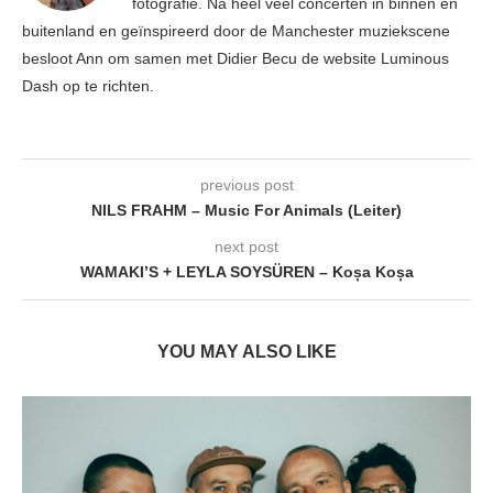
fotografie. Na heel veel concerten in binnen en
buitenland en geïnspireerd door de Manchester muziekscene
besloot Ann om samen met Didier Becu de website Luminous
Dash op te richten.
previous post
NILS FRAHM – Music For Animals (Leiter)
next post
WAMAKI’S + LEYLA SOYSÜREN – Koșa Koșa
YOU MAY ALSO LIKE