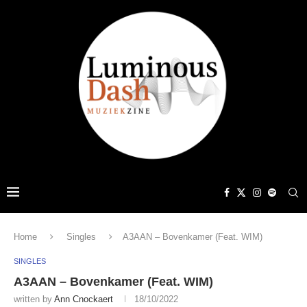
Home
Singles
A3AAN – Bovenkamer (Feat. WIM)
SINGLES
A3AAN – Bovenkamer (Feat. WIM)
written by
Ann Cnockaert
18/10/2022