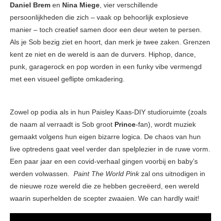
Daniel Brem
en
Nina Miege
, vier verschillende
persoonlijkheden die zich – vaak op behoorlijk explosieve
manier – toch creatief samen door een deur weten te persen.
Als je Sob bezig ziet en hoort, dan merk je twee zaken. Grenzen
kent ze niet en de wereld is aan de durvers. Hiphop, dance,
punk, garagerock en pop worden in een funky vibe vermengd
met een visueel geflipte omkadering.
Zowel op podia als in hun Paisley Kaas-DIY studioruimte (zoals
de naam al verraadt is Sob groot
Prince
-fan), wordt muziek
gemaakt volgens hun eigen bizarre logica. De chaos van hun
live optredens gaat veel verder dan spelplezier in de ruwe vorm.
Een paar jaar en een covid-verhaal gingen voorbij en baby’s
werden volwassen.
Paint The World Pink
zal ons uitnodigen in
de nieuwe roze wereld die ze hebben gecreëerd, een wereld
waarin superhelden de scepter zwaaien. We can hardly wait!