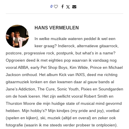
0
HANS VERMEULEN
In welke muzikale wateren peddel ik wel een
keer graag? Indierock, alternatieve gitaarrock,
postcore, progressive rock, postpunk, but what’s in a name?
Opgroeien deed ik met eighties pop waarvan ik vandaag nog
vooral ABBA, early Pet Shop Boys, Kim Wilde, Prince en Michael
Jackson onthoud. Het album Kick van INXS, deed me richting
gitaarmuziek lonken en dan kwamen daar al gauw bands al
Jane’s Addiction, The Cure, Sonic Youth, Pixies en Soundgarden
om de hoek loeren. Het zijn wellicht vooral Robert Smith en
Thurston Moore die mijn huidige state of musical mind gevormd
hebben. Mijn hobby’s? Mijn kindjes (my pride and joy), voetbal
(spelen en kijken), ski, muziek (altijd en overal) en zeker ook
fotografie (waarin ik me steeds verder probeer te ontplooien).