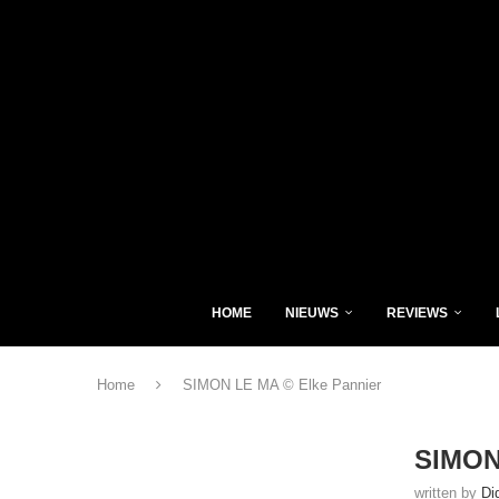
HOME
NIEUWS
REVIEWS
Home
SIMON LE MA © Elke Pannier
SIMON
written by
Di