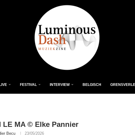
LIVE
FESTIVAL
INTERVIEW
BELGISCH
GRENSVERL
 LE MA © Elke Pannier
dier Becu
23/05/2026