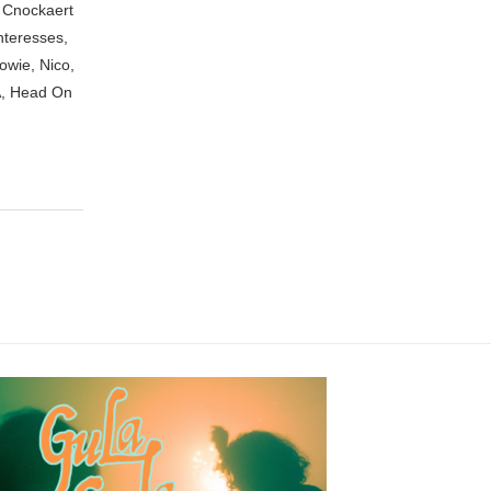
n Cnockaert
nteresses,
owie, Nico,
A, Head On