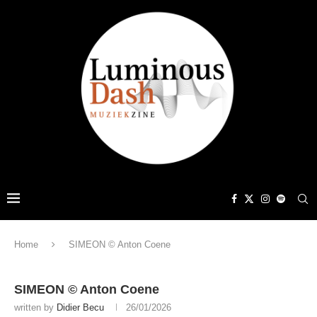
Home
SIMEON © Anton Coene
SIMEON © Anton Coene
written by
Didier Becu
26/01/2026