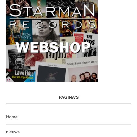
PAGINA’S
Home
nieuws