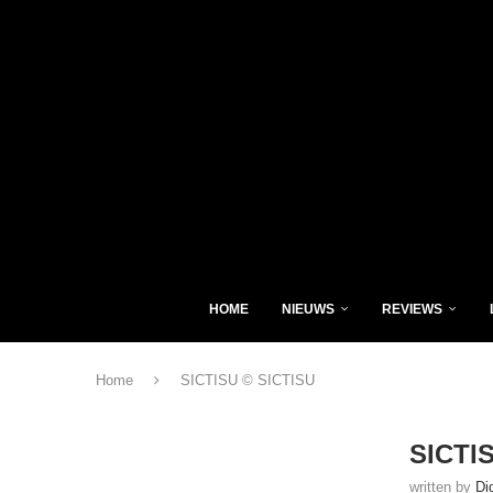
HOME
NIEUWS
REVIEWS
Home
SICTISU © SICTISU
SICTI
written by
Di