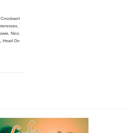
n Cnockaert
nteresses,
owie, Nico,
A, Head On