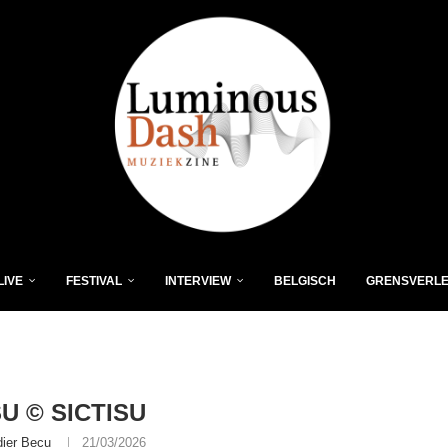
LIVE
FESTIVAL
INTERVIEW
BELGISCH
GRENSVERL
SU © SICTISU
dier Becu
21/03/2026