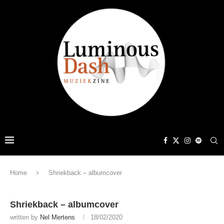
Home
Shriekback – albumcover
Shriekback – albumcover
written by
Nel Mertens
18/02/2020