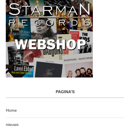
PAGINA’S
Home
nieuws