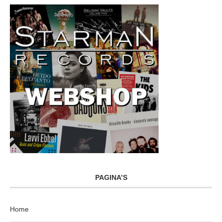
PAGINA’S
Home