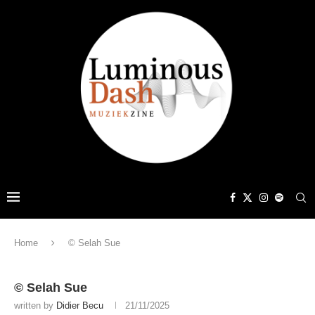
Home
© Selah Sue
© Selah Sue
written by
Didier Becu
21/11/2025